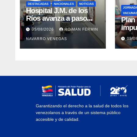
DESTACADAS
NACIONALES
NOTICIAS
JORNAD
Hospital J.M. de los
VACUNA
Ríos avanza a paso
​Pla
firme en su
impu
05/08/2026
ROIMAN FERMIN
recuperación tras los
integ
05/0
NAVARRO VENEGAS
recientes eventos
eval
sísmicos
vacu
Garantizando el derecho a la salud de todos los
venezolanos a través de un sistema público
accesible y de calidad.