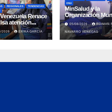
ONU
AS
REGIONALES
TENDENCIAS
MinSalud y la
S
Organización Mun
n Venezuela Renace
de la Salud evalu
lsa atención
05/08/2026
ROIMAN 
propuesta técnica
ral a refugiados y
8/2026
ERIKA GARCÍA
NAVARRO VENEGAS
integral en materi
uación de
agua saneamiento
nación en Aragua
higiene ante
contingencia sísm