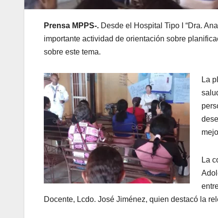
Prensa MPPS-.
Desde el Hospital Tipo I “Dra. An
importante actividad de orientación sobre planifica
sobre este tema.
La pl
salu
pers
dese
mejo
La c
Adol
entr
Docente, Lcdo. José Jiménez, quien destacó la rele