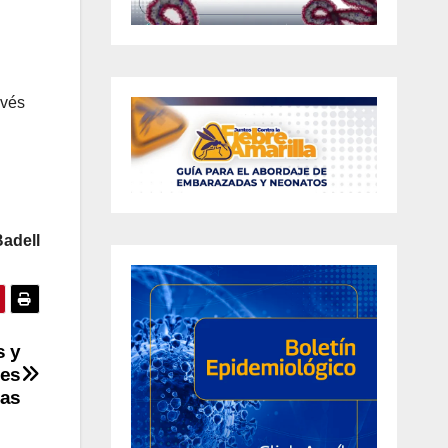
avés
adell
s y
nes
las