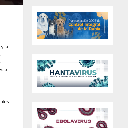
 y la
s
e
ye a
ables