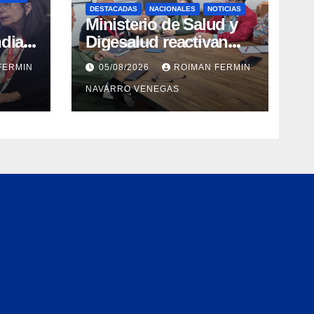
DESTACADAS
NACIONALES
NOTICIAS
Ministerio de Salud y
dial
Digesalud reactivan
aron
lazos para la vigilancia
FERMIN
05/08/2026
ROIMAN FERMIN
epidemiológica y el
NAVARRO VENEGAS
a de
control de
 e
enfermedades
ica