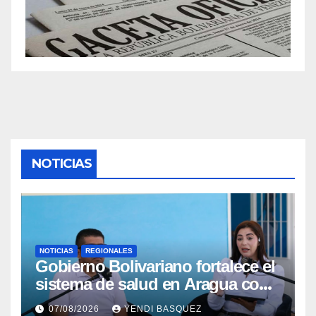
NOTICIAS
NOTICIAS
REGIONALES
Gobierno Bolivariano fortalece el
sistema de salud en Aragua con
la reinauguración del CDI La
07/08/2026
YENDI BASQUEZ