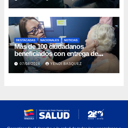
DESTACADAS
NACIONALES
NOTICIAS
Más de 100 ciudadanos
beneficiados con entrega de
prótesis auditivas en el Centro de
07/08/2026
YENDI BASQUEZ
Rehabilitación J.J. Arvelo