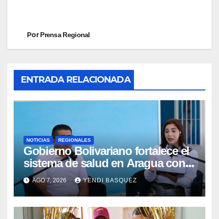
Por
Prensa Regional
ENTRADA RELACIONADA
NOTICIAS
REGIONALES
Gobierno Bolivariano fortalece el
sistema de salud en Aragua con
la reinauguración del CDI La Mora
AGO 7, 2026
YENDI BASQUEZ