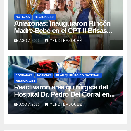
NOTICIAS
REGIONALES
​Amazonas: Inauguraron Rincón
Madre-Bebé en el CPT II Brisas
del Aeropuerto ​Inauguraron
AGO 7, 2026
YENDI BASQUEZ
Rincón
JORNADAS
NOTICIAS
PLAN QUIRÚRGICO NACIONAL
REGIONALES
Reactivaron área quirúrgica del
Hospital Dr. Pedro Del Corral en
Guárico
AGO 7, 2026
YENDI BASQUEZ