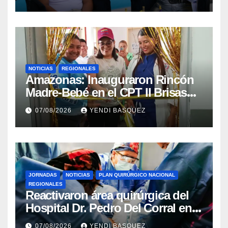
Mora
NOTICIAS
REGIONALES
​Amazonas: Inauguraron Rincón
Madre-Bebé en el CPT II Brisas
del Aeropuerto ​Inauguraron
07/08/2026
YENDI BASQUEZ
Rincón
JORNADAS
NOTICIAS
PLAN QUIRÚRGICO NACIONAL
REGIONALES
Reactivaron área quirúrgica del
Hospital Dr. Pedro Del Corral en
Guárico
07/08/2026
YENDI BASQUEZ