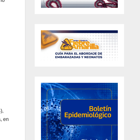
rio
),
, en