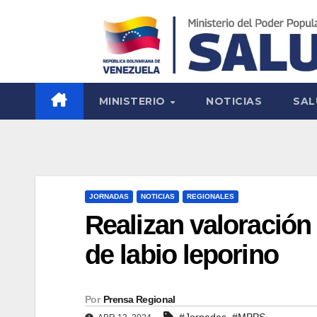
MINISTERIO
NOTICIAS
SAL
JORNADAS
NOTICIAS
REGIONALES
Realizan valoración
de labio leporino
Por
Prensa Regional
,
#Jornadas
#MPPS