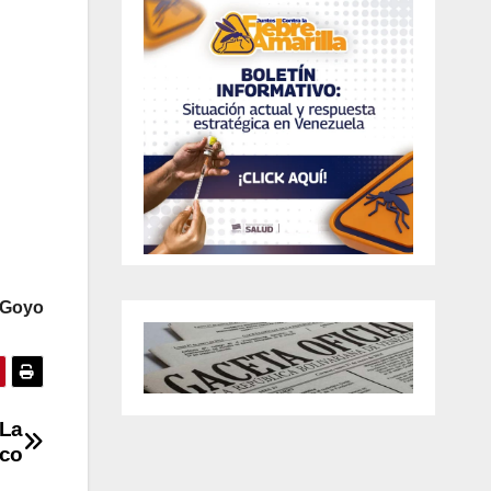
s Goyo
“La
ico