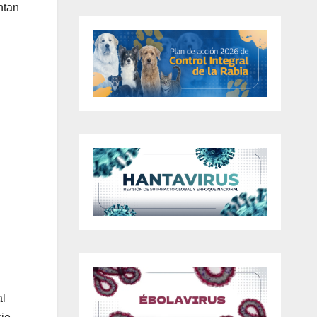
ntan
al