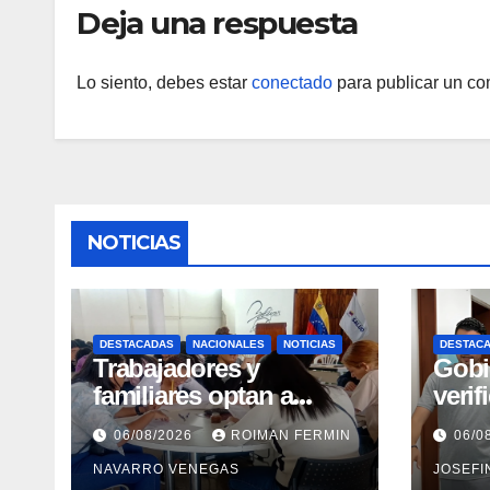
Deja una respuesta
Lo siento, debes estar
conectado
para publicar un co
NOTICIAS
DESTACADAS
NACIONALES
NOTICIAS
DESTAC
Trabajadores y
Gobi
familiares optan a
verif
carreras universitarias
rehab
06/08/2026
ROIMAN FERMIN
06/0
mediante convenio
en el
NAVARRO VENEGAS
JOSEFI
entre MinSalud y la
Marí