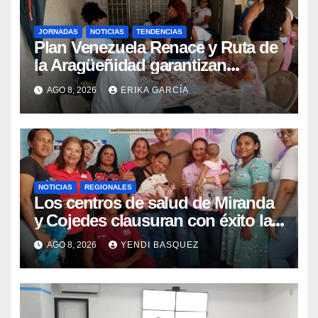
JORNADAS
NOTICIAS
TENDENCIAS
Plan Venezuela Renace y Ruta de
la Aragüeñidad garantizan
atención médica integral en
AGO 8, 2026
ERIKA GARCÍA
Aragua
NOTICIAS
REGIONALES
Los centros de salud de Miranda
y Cojedes clausuran con éxito la
Semana Mundial de la Lactancia
AGO 8, 2026
YENDI BASQUEZ
Materna