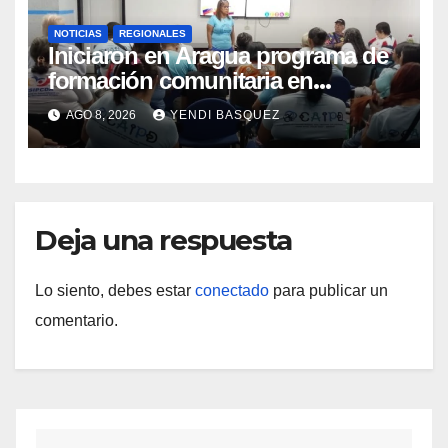
NOTICIAS
REGIONALES
Iniciaron en Aragua programa de
formación comunitaria en
atención a personas con
AGO 8, 2026
YENDI BASQUEZ
discapacidad
Deja una respuesta
Lo siento, debes estar
conectado
para publicar un
comentario.