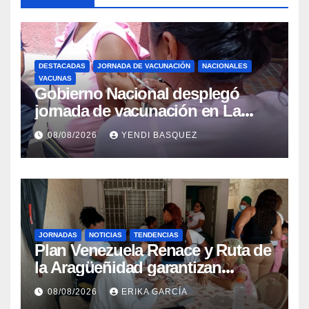
DESTACADAS
JORNADA DE VACUNACIÓN
NACIONALES
VACUNAS
Gobierno Nacional desplegó
jornada de vacunación en La
Guaira para garantizar protección
08/08/2026
YENDI BASQUEZ
epidemiológica
JORNADAS
NOTICIAS
TENDENCIAS
Plan Venezuela Renace y Ruta de
la Aragüeñidad garantizan
atención médica integral en
08/08/2026
ERIKA GARCÍA
Aragua