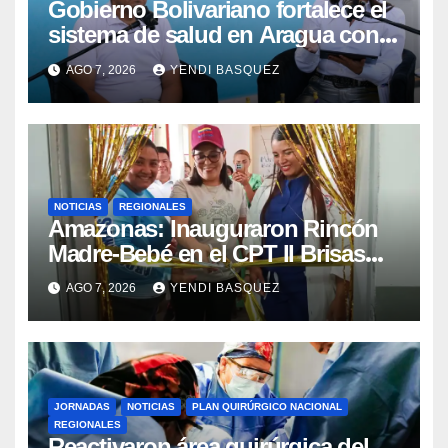
Gobierno Bolivariano fortalece el
sistema de salud en Aragua con
la reinauguración del CDI La Mora
AGO 7, 2026
YENDI BASQUEZ
NOTICIAS
REGIONALES
​Amazonas: Inauguraron Rincón
Madre-Bebé en el CPT II Brisas
del Aeropuerto ​Inauguraron
AGO 7, 2026
YENDI BASQUEZ
Rincón
JORNADAS
NOTICIAS
PLAN QUIRÚRGICO NACIONAL
REGIONALES
Reactivaron área quirúrgica del