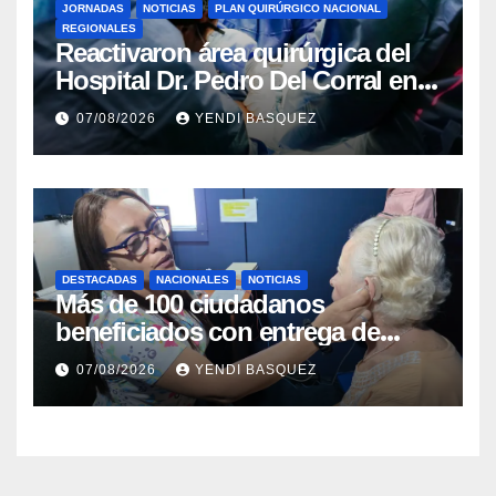
JORNADAS
NOTICIAS
PLAN QUIRÚRGICO NACIONAL
REGIONALES
Reactivaron área quirúrgica del
Hospital Dr. Pedro Del Corral en
Guárico
07/08/2026
YENDI BASQUEZ
DESTACADAS
NACIONALES
NOTICIAS
Más de 100 ciudadanos
beneficiados con entrega de
prótesis auditivas en el Centro de
07/08/2026
YENDI BASQUEZ
Rehabilitación J.J. Arvelo