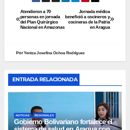
Atendieron a 70
Jornada médica
personas en jornada
benefició a cocineros y
del Plan Quirúrgico
cocineras de la Patria
Nacional en Amazonas
en Aragua
Por
Yentza Josefina Ochoa Rodríguez
ENTRADA RELACIONADA
NOTICIAS
REGIONALES
Gobierno Bolivariano fortalece el
sistema de salud en Aragua con