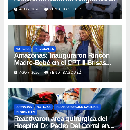
la reinauguración del CDI La Mora
AGO 7, 2026
YENDI BASQUEZ
NOTICIAS
REGIONALES
​Amazonas: Inauguraron Rincón
Madre-Bebé en el CPT II Brisas
del Aeropuerto ​Inauguraron
AGO 7, 2026
YENDI BASQUEZ
Rincón
JORNADAS
NOTICIAS
PLAN QUIRÚRGICO NACIONAL
REGIONALES
Reactivaron área quirúrgica del
Hospital Dr. Pedro Del Corral en