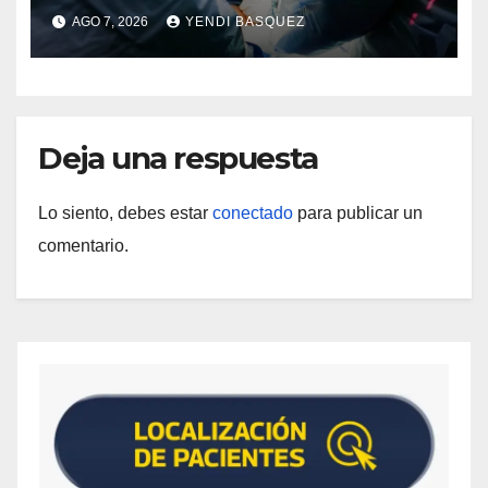
Guárico
AGO 7, 2026
YENDI BASQUEZ
Deja una respuesta
Lo siento, debes estar
conectado
para publicar un
comentario.