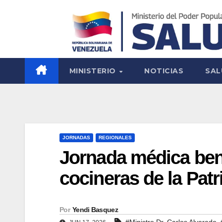
MINISTERIO
NOTICIAS
SAL
JORNADAS
REGIONALES
Jornada médica bene
cocineras de la Pat
Por
Yendi Basquez
,
#Ministro Dr. Carlos Alvarado