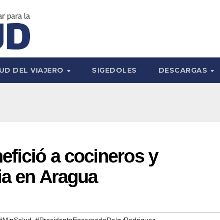
UD DEL VIAJERO
SIGEDOLES
DESCARGAS
fició a cocineros y
ria en Aragua
,
#MinSalud
#PresidentaEncargadaDelcyRodriguez