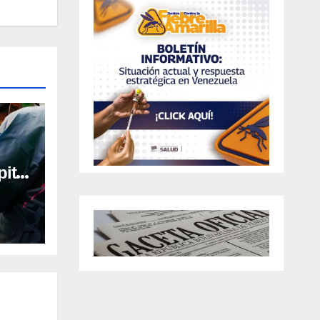
ital
al en