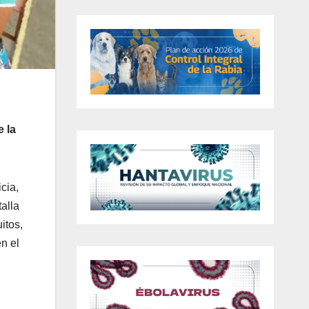
 la
cia,
talla
itos,
n el