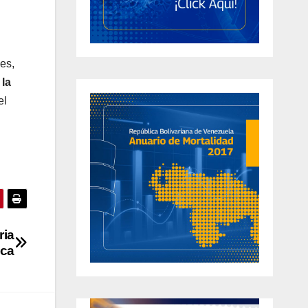
les,
 la
el
ria
ica