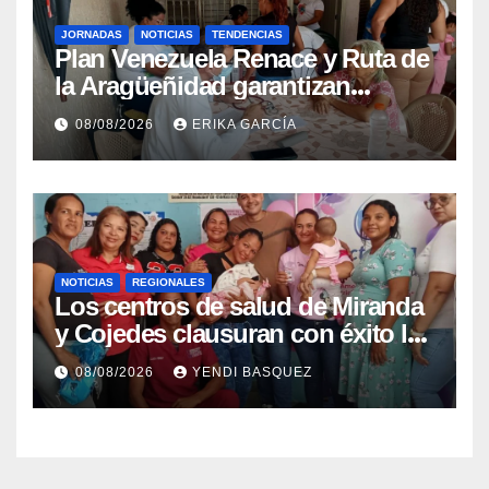
JORNADAS
NOTICIAS
TENDENCIAS
Plan Venezuela Renace y Ruta de
la Aragüeñidad garantizan
atención médica integral en
08/08/2026
ERIKA GARCÍA
Aragua
NOTICIAS
REGIONALES
Los centros de salud de Miranda
y Cojedes clausuran con éxito la
Semana Mundial de la Lactancia
08/08/2026
YENDI BASQUEZ
Materna