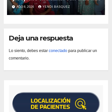
Semana Mundial de la Lactancia
AGO 8, 2026
YENDI BASQUEZ
Materna
Deja una respuesta
Lo siento, debes estar
conectado
para publicar un
comentario.