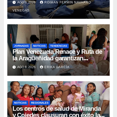
AGO 9, 2026
ROIMAN FERMIN NAVARRO
Retrógrada Endoscópica para
VENEGAS
beneficiar a cientos de pacientes
JORNADAS
NOTICIAS
TENDENCIAS
Plan Venezuela Renace y Ruta de
la Aragüeñidad garantizan
atención médica integral en
AGO 8, 2026
ERIKA GARCÍA
Aragua
NOTICIAS
REGIONALES
Los centros de salud de Miranda
y Cojedes clausuran con éxito la