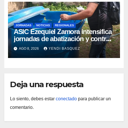
JORNADAS
NOTICIAS
REGIONALES
ASIC Ezequiel Zamora intensifica
jornadas de abatización y control
de vectores en comunidades del
AGO 8, 2026
YENDI BASQUEZ
Guárico
Deja una respuesta
Lo siento, debes estar
conectado
para publicar un
comentario.