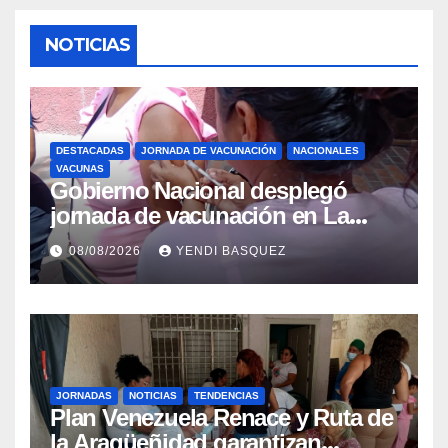
NOTICIAS
DESTACADAS
JORNADA DE VACUNACIÓN
NACIONALES
VACUNAS
Gobierno Nacional desplegó
jornada de vacunación en La
Guaira para garantizar protección
08/08/2026
YENDI BASQUEZ
epidemiológica
JORNADAS
NOTICIAS
TENDENCIAS
Plan Venezuela Renace y Ruta de
la Aragüeñidad garantizan