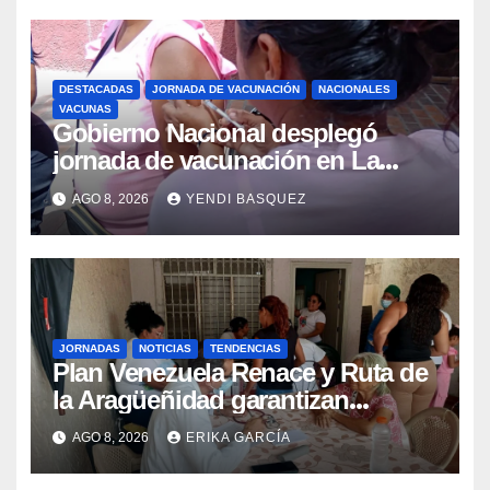
DESTACADAS
JORNADA DE VACUNACIÓN
NACIONALES
VACUNAS
Gobierno Nacional desplegó
jornada de vacunación en La
Guaira para garantizar protección
AGO 8, 2026
YENDI BASQUEZ
epidemiológica
JORNADAS
NOTICIAS
TENDENCIAS
Plan Venezuela Renace y Ruta de
la Aragüeñidad garantizan
atención médica integral en
AGO 8, 2026
ERIKA GARCÍA
Aragua