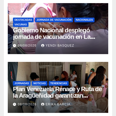
DESTACADAS
JORNADA DE VACUNACIÓN
NACIONALES
VACUNAS
Gobierno Nacional desplegó
jornada de vacunación en La
Guaira para garantizar protección
08/08/2026
YENDI BASQUEZ
epidemiológica
JORNADAS
NOTICIAS
TENDENCIAS
Plan Venezuela Renace y Ruta de
la Aragüeñidad garantizan
atención médica integral en
08/08/2026
ERIKA GARCÍA
Aragua