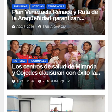
JORNADAS
NOTICIAS
TENDENCIAS
Plan Venezuela Renace y Ruta de
la Aragüeñidad garantizan
atención médica integral en
AGO 8, 2026
ERIKA GARCÍA
Aragua
NOTICIAS
REGIONALES
Los centros de salud de Miranda
y Cojedes clausuran con éxito la
Semana Mundial de la Lactancia
AGO 8, 2026
YENDI BASQUEZ
Materna