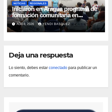
NOTICIAS
REGIONALES
Iniciaron en Aragua programa de
formación comunitaria en
atención a personas con
AGO 8, 2026
YENDI BASQUEZ
discapacidad
Deja una respuesta
Lo siento, debes estar
conectado
para publicar un
comentario.