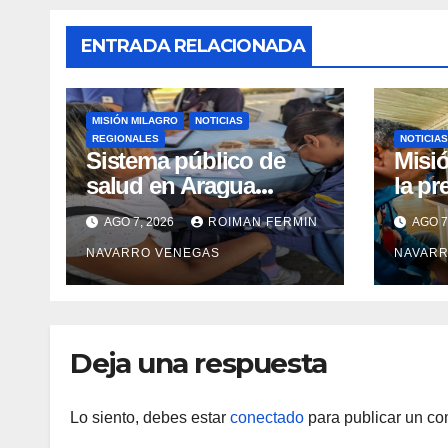
ENTRADA RELACIONADA
MISIÓN MILAGRO
NOTICIAS
REGIONALES
NOTICIAS
Sistema público de
Misió
salud en Aragua
la pr
garantiza inclusión e
preop
AGO 7, 2026
ROIMAN FERMIN
AGO 7
inmunidad para más
catar
NAVARRO VENEGAS
NAVARR
de 480 familias
mediante cuatro
abordajes
asistenciales
Deja una respuesta
Lo siento, debes estar
conectado
para publicar un co