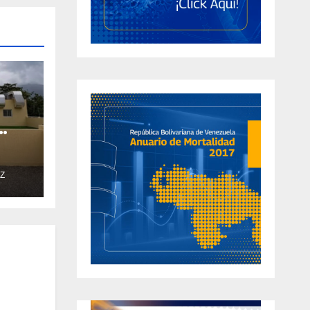
 de
Z
l