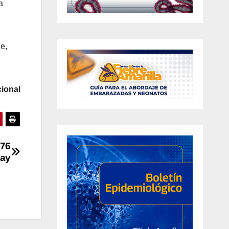
a
e,
ional
 76
cay