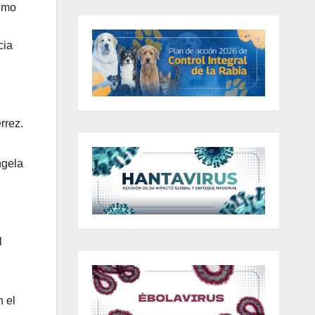
como
cia
rrez.
ngela
l
n el