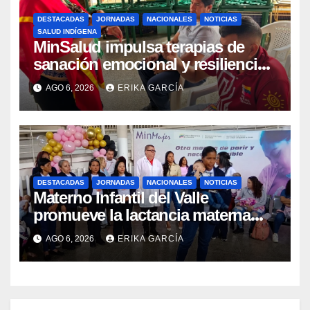
DESTACADAS
JORNADAS
NACIONALES
NOTICIAS
SALUD INDÍGENA
MinSalud impulsa terapias de
sanación emocional y resiliencia
post-sismo junto a comunidades
AGO 6, 2026
ERIKA GARCÍA
indígenas en Caracas
DESTACADAS
JORNADAS
NACIONALES
NOTICIAS
Materno Infantil del Valle
promueve la lactancia materna
como un inicio sostenible para la
AGO 6, 2026
ERIKA GARCÍA
vida