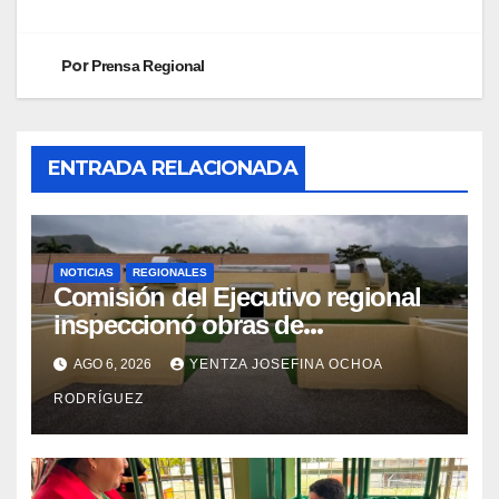
Por
Prensa Regional
ENTRADA RELACIONADA
NOTICIAS
REGIONALES
Comisión del Ejecutivo regional
inspeccionó obras de
recuperación en la Maternidad
AGO 6, 2026
YENTZA JOSEFINA OCHOA
Integral Aragua
RODRÍGUEZ