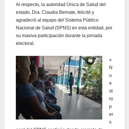
Al respecto, la autoridad Única de Salud del
estado, Dra. Claudia Bernate, felicitó y
agradeció al equipo del Sistema Público
Nacional de Salud (SPNS) en esta entidad, por
su masiva participación durante la jornada
electoral.
«
N
u
e
st
ro
p
er
s