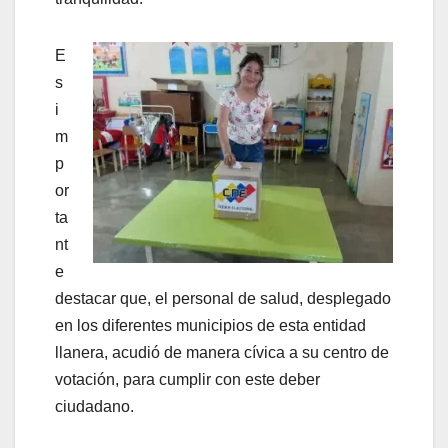
E
s
i
m
p
or
ta
nt
e
destacar que, el personal de salud, desplegado
en los diferentes municipios de esta entidad
llanera, acudió de manera cívica a su centro de
votación, para cumplir con este deber
ciudadano.