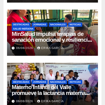
DESTACADAS
JORNADAS
NACIONALES
NOTICIAS
SALUD INDÍGENA
MinSalud impulsa terapias de
sanación emocional y resiliencia
post-sismo junto a comunidades
06/08/2026
ERIKA GARCÍA
indígenas en Caracas
DESTACADAS
JORNADAS
NACIONALES
NOTICIAS
Materno Infantil del Valle
promueve la lactancia materna
como un inicio sostenible para la
06/08/2026
ERIKA GARCÍA
vida