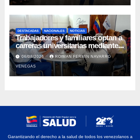
DESTACADAS
NACIONALES
NOTICIAS
Trabajadores y familiares optan a
carreras universitarias mediante
convenio entre MinSalud y la
06/08/2026
ROIMAN FERMIN NAVARRO
UCV
VENEGAS
Garantizando el derecho a la salud de todos los venezolanos a