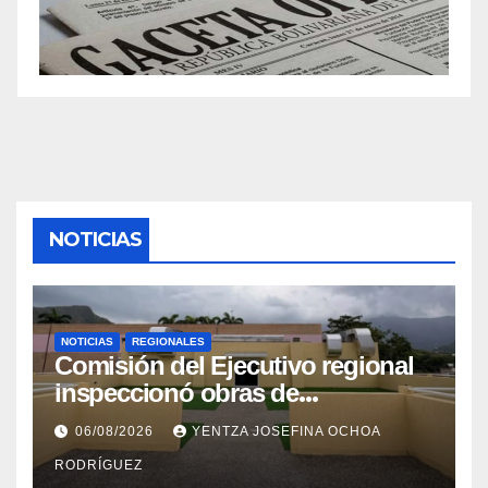
NOTICIAS
NOTICIAS
REGIONALES
Comisión del Ejecutivo regional
inspeccionó obras de
recuperación en la Maternidad
06/08/2026
YENTZA JOSEFINA OCHOA
Integral Aragua
RODRÍGUEZ