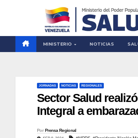
MINISTERIO
NOTICIAS
SAL
JORNADAS
NOTICIAS
REGIONALES
Sector Salud realiz
Integral a embaraz
Por
Prensa Regional
,
#MPPS
#Presidente Nicolás M