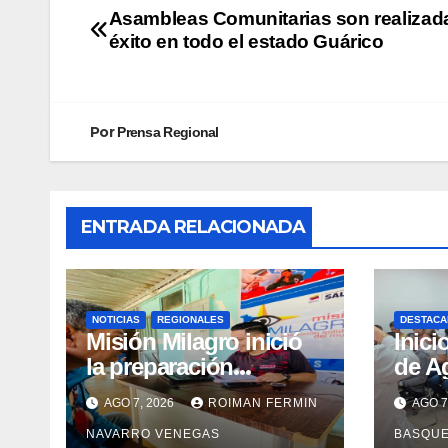
Asambleas Comunitarias son realizad
éxito en todo el estado Guárico
Por
Prensa Regional
ENTRADA RELACIONADA
NOTICIAS
REGIONALES
DESTACA
Misión Milagro inició
Inici
la preparación
de A
preoperatoria de
Comu
AGO 7, 2026
ROIMAN FERMIN
AGO 7
cataratas en Cojedes
Pers
NAVARRO VENEGAS
BASQU
Disca