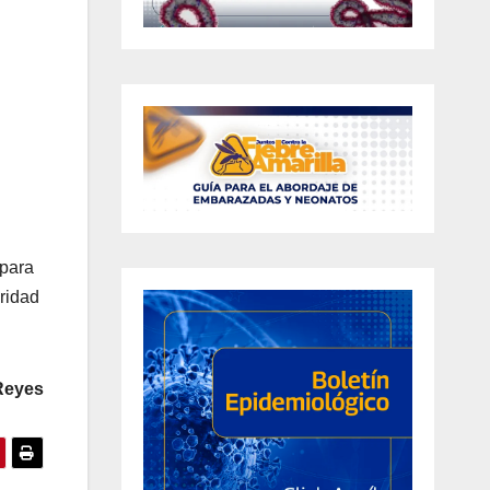
 para
oridad
 Reyes