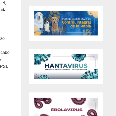
ael,
nada
azo
a cabo
e
PPS).