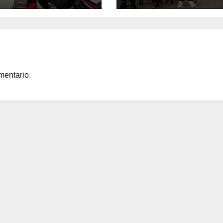
ro de
respaldo legal y
ilitación J.J.
profesional
lo
mentario.