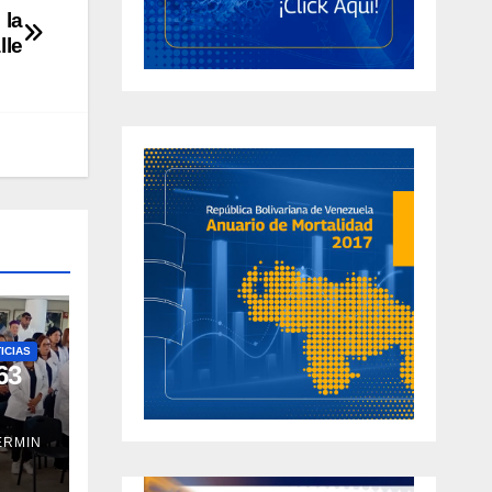
 la
lle
ICIAS
63
ERMIN