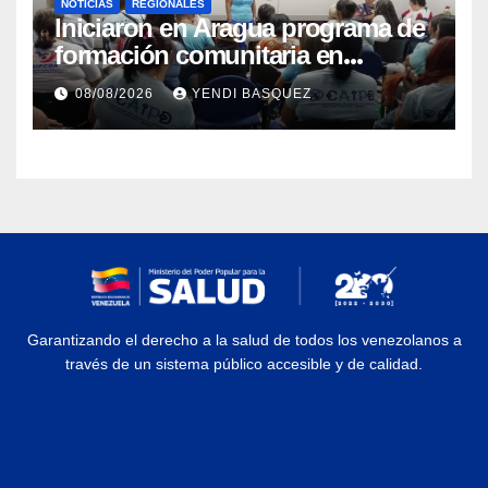
NOTICIAS
REGIONALES
Iniciaron en Aragua programa de
formación comunitaria en
atención a personas con
08/08/2026
YENDI BASQUEZ
discapacidad
Garantizando el derecho a la salud de todos los venezolanos a
través de un sistema público accesible y de calidad.