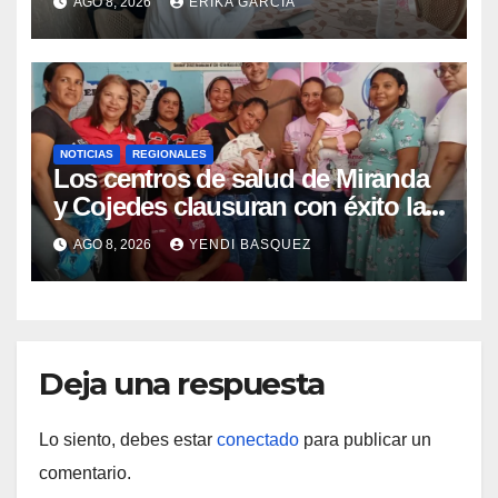
AGO 8, 2026
ERIKA GARCÍA
Aragua
NOTICIAS
REGIONALES
Los centros de salud de Miranda
y Cojedes clausuran con éxito la
Semana Mundial de la Lactancia
AGO 8, 2026
YENDI BASQUEZ
Materna
Deja una respuesta
Lo siento, debes estar
conectado
para publicar un
comentario.