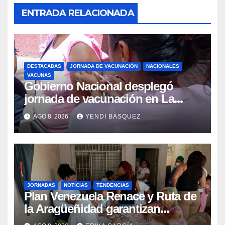
ENTRADA RELACIONADA
DESTACADAS
JORNADA DE VACUNACIÓN
NACIONALES
VACUNAS
Gobierno Nacional desplegó
jornada de vacunación en La
Guaira para garantizar protección
AGO 8, 2026
YENDI BASQUEZ
epidemiológica
JORNADAS
NOTICIAS
TENDENCIAS
Plan Venezuela Renace y Ruta de
la Aragüeñidad garantizan
atención médica integral en