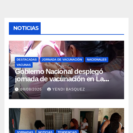
NOTICIAS
DESTACADAS
JORNADA DE VACUNACIÓN
NACIONALES
VACUNAS
Gobierno Nacional desplegó
jornada de vacunación en La
Guaira para garantizar protección
08/08/2026
YENDI BASQUEZ
epidemiológica
JORNADAS
NOTICIAS
TENDENCIAS