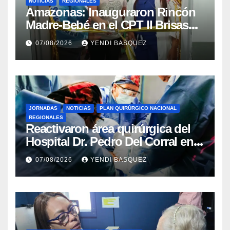
NOTICIAS
REGIONALES
​Amazonas: Inauguraron Rincón
Madre-Bebé en el CPT II Brisas
del Aeropuerto ​Inauguraron
07/08/2026
YENDI BASQUEZ
Rincón
JORNADAS
NOTICIAS
PLAN QUIRÚRGICO NACIONAL
REGIONALES
Reactivaron área quirúrgica del
Hospital Dr. Pedro Del Corral en
Guárico
07/08/2026
YENDI BASQUEZ