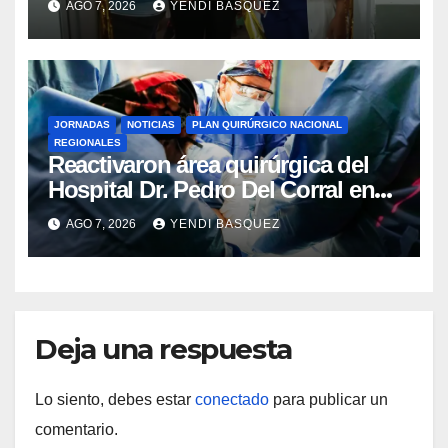
AGO 7, 2026
YENDI BASQUEZ
Rincón
JORNADAS
NOTICIAS
PLAN QUIRÚRGICO NACIONAL
REGIONALES
Reactivaron área quirúrgica del
Hospital Dr. Pedro Del Corral en
Guárico
AGO 7, 2026
YENDI BASQUEZ
Deja una respuesta
Lo siento, debes estar
conectado
para publicar un
comentario.