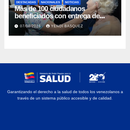
DESTACADAS
NACIONALES
NOTICIAS
Más de 100 ciudadanos
beneficiados con entrega de
prótesis auditivas en el Centro de
07/08/2026
YENDI BASQUEZ
Rehabilitación J.J. Arvelo
Garantizando el derecho a la salud de todos los venezolanos a
través de un sistema público accesible y de calidad.