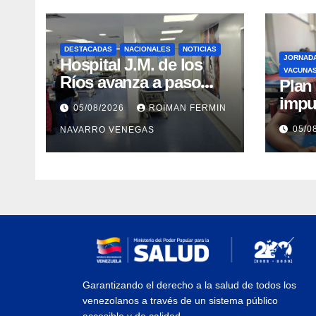
DESTACADAS
NACIONALES
NOTICIAS
JORNAD
Hospital J.M. de los
VACUNA
Ríos avanza a paso
​Pla
firme en su
impu
05/08/2026
ROIMAN FERMIN
recuperación tras los
integ
05/0
NAVARRO VENEGAS
recientes eventos
eval
sísmicos
vacu
Garantizando el derecho a la salud de todos los
venezolanos a través de un sistema público
accesible y de calidad.