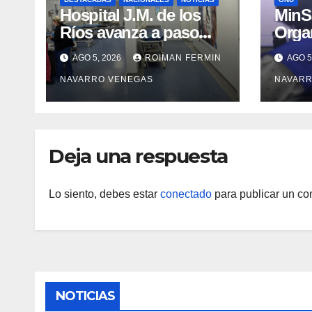
Hospital J.M. de los
MinSa
Ríos avanza a paso
Orga
firme en su
de la
AGO 5, 2026
ROIMAN FERMIN
AGO 5
recuperación tras los
prop
NAVARRO VENEGAS
NAVARR
recientes eventos
integ
sísmicos
agua
higie
cont
Deja una respuesta
Lo siento, debes estar
conectado
para publicar un co
NOTICIAS