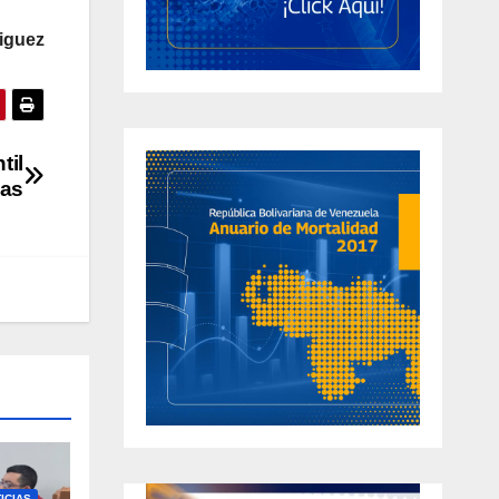
iguez
til
las
ICIAS