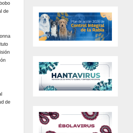
abobo
l de
Jonna
tuto
isión
ión
al
ud de