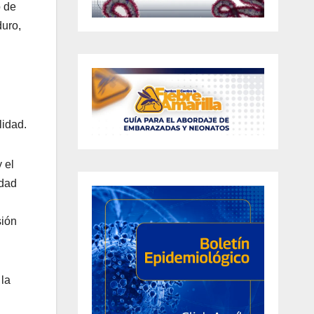
o de
duro,
lidad.
 el
idad
sión
 la