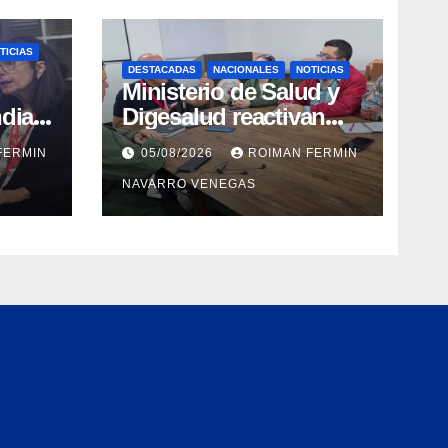
TICIAS
DESTACADAS
NACIONALES
NOTICIAS
Ministerio de Salud y
dial
Digesalud reactivan
aron
lazos para la vigilancia
FERMIN
05/08/2026
ROIMAN FERMIN
epidemiológica y el
NAVARRO VENEGAS
a de
control de
 e
enfermedades
ica