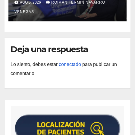
AGO 5, 2026
ROIMAN FERMIN NAVARRO
materia de agua saneamiento e
VENEGAS
higiene ante contingencia sísmica
Deja una respuesta
Lo siento, debes estar
conectado
para publicar un
comentario.