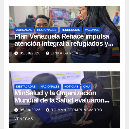
JORNADAS
REGIONALES
TENDENCIAS
VACUNAS
​Plan Venezuela Renace impulsa
atención integral a refugiados y
evaluación de vacunación en
05/08/2026
ERIKA GARCÍA
Aragua
DESTACADAS
NACIONALES
NOTICIAS
ONU
MinSalud y la Organización
Mundial de la Salud evaluaron
propuesta técnica integral en
05/08/2026
ROIMAN FERMIN NAVARRO
materia de agua saneamiento e
VENEGAS
higiene ante contingencia
sísmica