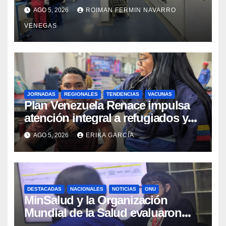
tras los recientes eventos
AGO 5, 2026
ROIMAN FERMIN NAVARRO
sísmicos
VENEGAS
JORNADAS
REGIONALES
TENDENCIAS
VACUNAS
​Plan Venezuela Renace impulsa
atención integral a refugiados y
evaluación de vacunación en
AGO 5, 2026
ERIKA GARCÍA
Aragua
DESTACADAS
NACIONALES
NOTICIAS
ONU
MinSalud y la Organización
Mundial de la Salud evaluaron
propuesta técnica integral en