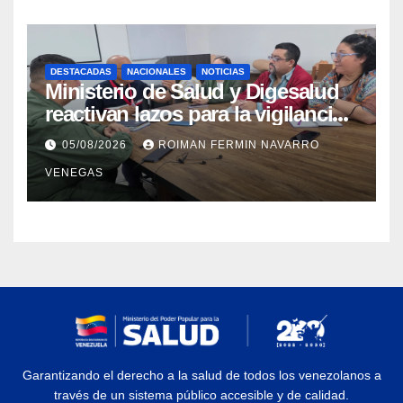
DESTACADAS
NACIONALES
NOTICIAS
Ministerio de Salud y Digesalud
reactivan lazos para la vigilancia
epidemiológica y el control de
05/08/2026
ROIMAN FERMIN NAVARRO
enfermedades
VENEGAS
Garantizando el derecho a la salud de todos los venezolanos a
través de un sistema público accesible y de calidad.