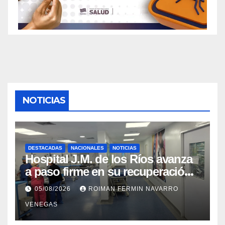
NOTICIAS
DESTACADAS
NACIONALES
NOTICIAS
Hospital J.M. de los Ríos avanza
a paso firme en su recuperación
tras los recientes eventos
05/08/2026
ROIMAN FERMIN NAVARRO
sísmicos
VENEGAS