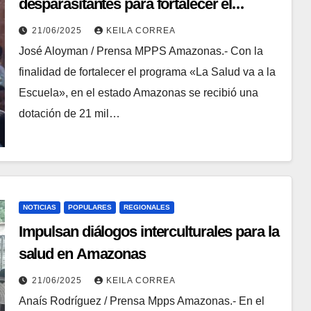
desparasitantes para fortalecer el
programa «La Salud va a la Escuela»
21/06/2025
KEILA CORREA
José Aloyman / Prensa MPPS Amazonas.- Con la
finalidad de fortalecer el programa «La Salud va a la
Escuela», en el estado Amazonas se recibió una
dotación de 21 mil…
NOTICIAS
POPULARES
REGIONALES
Impulsan diálogos interculturales para la
salud en Amazonas
21/06/2025
KEILA CORREA
Anaís Rodríguez / Prensa Mpps Amazonas.- En el