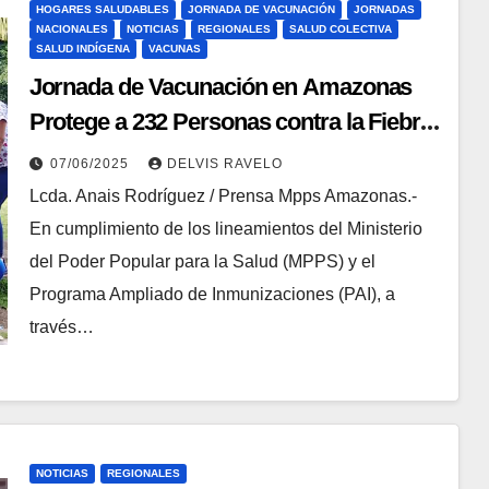
HOGARES SALUDABLES
JORNADA DE VACUNACIÓN
JORNADAS
NACIONALES
NOTICIAS
REGIONALES
SALUD COLECTIVA
SALUD INDÍGENA
VACUNAS
Jornada de Vacunación en Amazonas
Protege a 232 Personas contra la Fiebre
Amarilla
07/06/2025
DELVIS RAVELO
Lcda. Anais Rodríguez / Prensa Mpps Amazonas.-
En cumplimiento de los lineamientos del Ministerio
del Poder Popular para la Salud (MPPS) y el
Programa Ampliado de Inmunizaciones (PAI), a
través…
NOTICIAS
REGIONALES