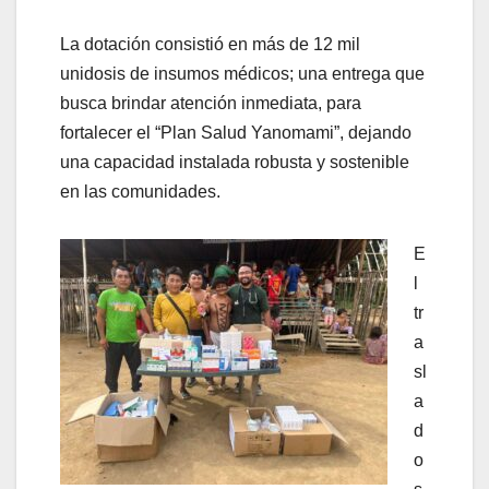
La dotación consistió en más de 12 mil
unidosis de insumos médicos; una entrega que
busca brindar atención inmediata, para
fortalecer el “Plan Salud Yanomami”, dejando
una capacidad instalada robusta y sostenible
en las comunidades.
E
l
tr
a
sl
a
d
o