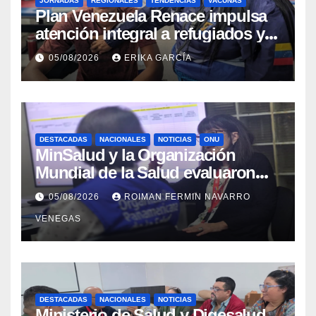
JORNADAS
REGIONALES
TENDENCIAS
VACUNAS
​Plan Venezuela Renace impulsa
atención integral a refugiados y
evaluación de vacunación en
05/08/2026
ERIKA GARCÍA
Aragua
DESTACADAS
NACIONALES
NOTICIAS
ONU
MinSalud y la Organización
Mundial de la Salud evaluaron
propuesta técnica integral en
05/08/2026
ROIMAN FERMIN NAVARRO
materia de agua saneamiento e
VENEGAS
higiene ante contingencia
sísmica
DESTACADAS
NACIONALES
NOTICIAS
Ministerio de Salud y Digesalud