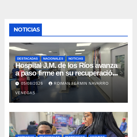
NOTICIAS
DESTACADAS
NACIONALES
NOTICIAS
Hospital J.M. de los Ríos avanza
a paso firme en su recuperación
tras los recientes eventos
05/08/2026
ROIMAN FERMIN NAVARRO
sísmicos
VENEGAS