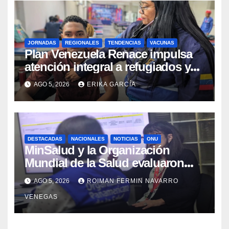
JORNADAS
REGIONALES
TENDENCIAS
VACUNAS
​Plan Venezuela Renace impulsa
atención integral a refugiados y
evaluación de vacunación en
AGO 5, 2026
ERIKA GARCÍA
Aragua
DESTACADAS
NACIONALES
NOTICIAS
ONU
MinSalud y la Organización
Mundial de la Salud evaluaron
propuesta técnica integral en
AGO 5, 2026
ROIMAN FERMIN NAVARRO
materia de agua saneamiento e
VENEGAS
higiene ante contingencia sísmica