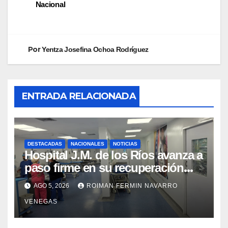
Nacional
Por
Yentza Josefina Ochoa Rodríguez
ENTRADA RELACIONADA
DESTACADAS
NACIONALES
NOTICIAS
Hospital J.M. de los Ríos avanza a
paso firme en su recuperación
tras los recientes eventos
AGO 5, 2026
ROIMAN FERMIN NAVARRO
sísmicos
VENEGAS