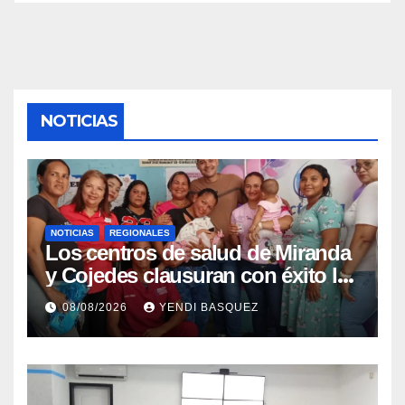
NOTICIAS
NOTICIAS
REGIONALES
Los centros de salud de Miranda
y Cojedes clausuran con éxito la
Semana Mundial de la Lactancia
08/08/2026
YENDI BASQUEZ
Materna