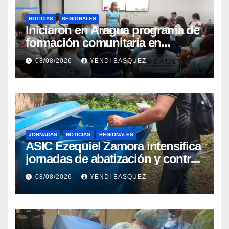
NOTICIAS
REGIONALES
Iniciaron en Aragua programa de
formación comunitaria en
atención a personas con
08/08/2026
YENDI BASQUEZ
discapacidad
JORNADAS
NOTICIAS
REGIONALES
ASIC Ezequiel Zamora intensifica
jornadas de abatización y control
de vectores en comunidades del
08/08/2026
YENDI BASQUEZ
Guárico