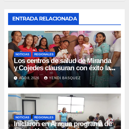
ENTRADA RELACIONADA
NOTICIAS
REGIONALES
Los centros de salud de Miranda
y Cojedes clausuran con éxito la
Semana Mundial de la Lactancia
AGO 8, 2026
YENDI BASQUEZ
Materna
NOTICIAS
REGIONALES
Iniciaron en Aragua programa de