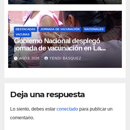
DESTACADAS
JORNADA DE VACUNACIÓN
NACIONALES
VACUNAS
Gobierno Nacional desplegó
jornada de vacunación en La
Guaira para garantizar protección
AGO 8, 2026
YENDI BASQUEZ
epidemiológica
Deja una respuesta
Lo siento, debes estar
conectado
para publicar un
comentario.