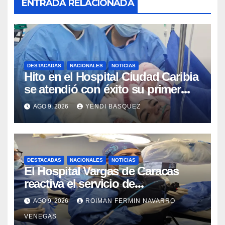
ENTRADA RELACIONADA
DESTACADAS
NACIONALES
NOTICIAS
Hito en el Hospital Ciudad Caribia
se atendió con éxito su primer
parto gemelar
AGO 9, 2026
YENDI BASQUEZ
DESTACADAS
NACIONALES
NOTICIAS
El Hospital Vargas de Caracas
reactiva el servicio de
Colangiopancreatografía
AGO 9, 2026
ROIMAN FERMIN NAVARRO
Retrógrada Endoscópica para
VENEGAS
beneficiar a cientos de pacientes