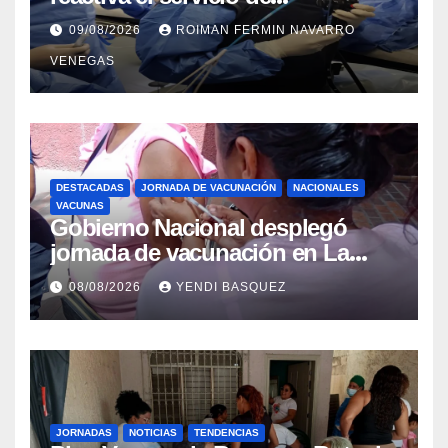
Colangiopancreatografía
09/08/2026
ROIMAN FERMIN NAVARRO
Retrógrada Endoscópica para
VENEGAS
beneficiar a cientos de pacientes
DESTACADAS
JORNADA DE VACUNACIÓN
NACIONALES
VACUNAS
Gobierno Nacional desplegó
jornada de vacunación en La
Guaira para garantizar protección
08/08/2026
YENDI BASQUEZ
epidemiológica
JORNADAS
NOTICIAS
TENDENCIAS