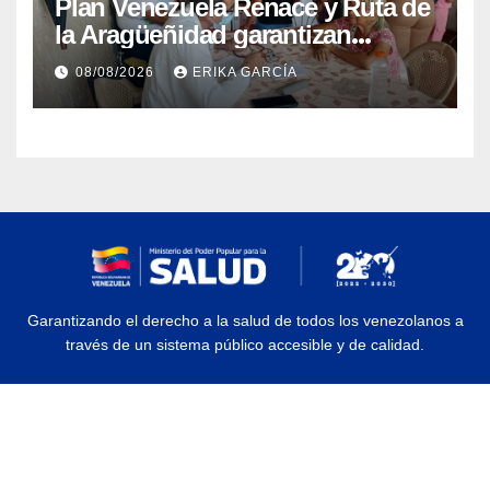
Plan Venezuela Renace y Ruta de
la Aragüeñidad garantizan
atención médica integral en
08/08/2026
ERIKA GARCÍA
Aragua
Garantizando el derecho a la salud de todos los venezolanos a
través de un sistema público accesible y de calidad.