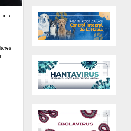
encia
planes
r