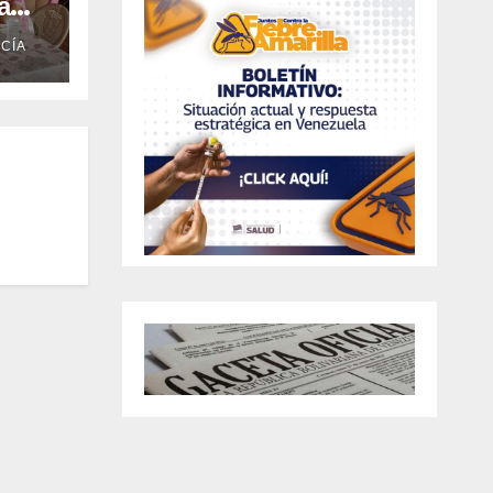
a
CÍA
n