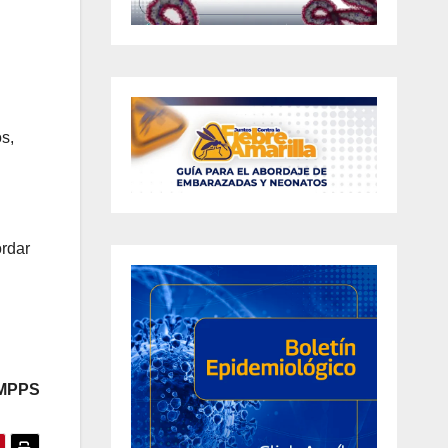
os,
ordar
 MPPS