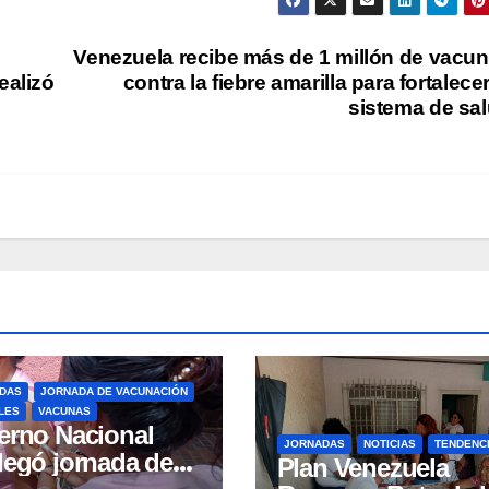
Venezuela recibe más de 1 millón de vacu
ealizó
contra la fiebre amarilla para fortalecer
sistema de sa
DAS
JORNADA DE VACUNACIÓN
LES
VACUNAS
erno Nacional
JORNADAS
NOTICIAS
TENDENC
legó jornada de
Plan Venezuela