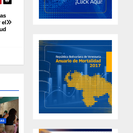
nas
 el
lud
IAS