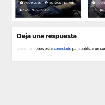
servicio de
vacu
AGO 9, 2026
ROIMAN FERMIN
AGO 8
Colangiopancreatograf
Guair
NAVARRO VENEGAS
BASQU
ía Retrógrada
prot
Endoscópica para
epid
beneficiar a cientos de
pacientes
Deja una respuesta
Lo siento, debes estar
conectado
para publicar un co