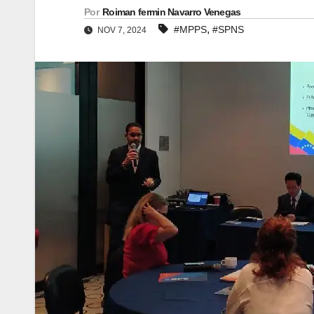
Por
Roiman fermin Navarro Venegas
,
#MPPS
#SPNS
NOV 7, 2024