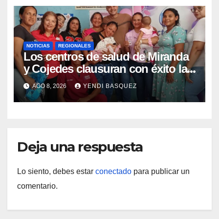
NOTICIAS
REGIONALES
Los centros de salud de Miranda
y Cojedes clausuran con éxito la
Semana Mundial de la Lactancia
AGO 8, 2026
YENDI BASQUEZ
Materna
Deja una respuesta
Lo siento, debes estar
conectado
para publicar un
comentario.