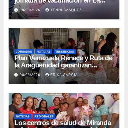
jornada de vacunación en La
Guaira para garantizar protección
08/08/2026
YENDI BASQUEZ
epidemiológica
JORNADAS
NOTICIAS
TENDENCIAS
Plan Venezuela Renace y Ruta de
la Aragüeñidad garantizan
atención médica integral en
08/08/2026
ERIKA GARCÍA
Aragua
NOTICIAS
REGIONALES
Los centros de salud de Miranda