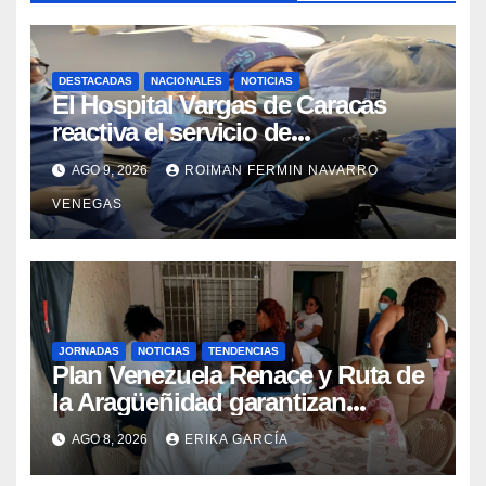
DESTACADAS
NACIONALES
NOTICIAS
El Hospital Vargas de Caracas
reactiva el servicio de
Colangiopancreatografía
AGO 9, 2026
ROIMAN FERMIN NAVARRO
Retrógrada Endoscópica para
VENEGAS
beneficiar a cientos de pacientes
JORNADAS
NOTICIAS
TENDENCIAS
Plan Venezuela Renace y Ruta de
la Aragüeñidad garantizan
atención médica integral en
AGO 8, 2026
ERIKA GARCÍA
Aragua