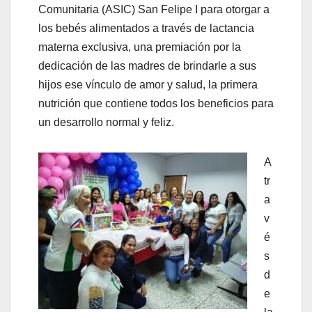
Comunitaria (ASIC) San Felipe I para otorgar a
los bebés alimentados a través de lactancia
materna exclusiva, una premiación por la
dedicación de las madres de brindarle a sus
hijos ese vínculo de amor y salud, la primera
nutrición que contiene todos los beneficios para
un desarrollo normal y feliz.
A
tr
a
v
é
s
d
e