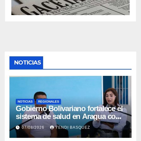
NOTICIAS
NOTICIAS
REGIONALES
Gobierno Bolivariano fortalece el
sistema de salud en Aragua con
la reinauguración del CDI La
07/08/2026
YENDI BASQUEZ
Mora