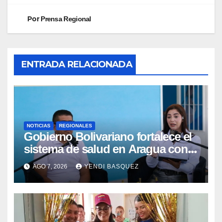
Por
Prensa Regional
ENTRADA RELACIONADA
NOTICIAS
REGIONALES
Gobierno Bolivariano fortalece el
sistema de salud en Aragua con
la reinauguración del CDI La Mora
AGO 7, 2026
YENDI BASQUEZ