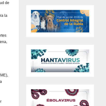
lud de
ra la
rtes
gena,
SME),
 a
r