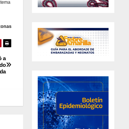
istema
zonas
ó a
ado
ida