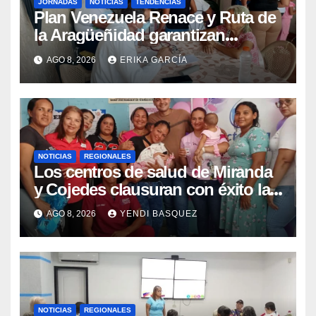
JORNADAS
NOTICIAS
TENDENCIAS
Plan Venezuela Renace y Ruta de
la Aragüeñidad garantizan
atención médica integral en
AGO 8, 2026
ERIKA GARCÍA
Aragua
NOTICIAS
REGIONALES
Los centros de salud de Miranda
y Cojedes clausuran con éxito la
Semana Mundial de la Lactancia
AGO 8, 2026
YENDI BASQUEZ
Materna
NOTICIAS
REGIONALES