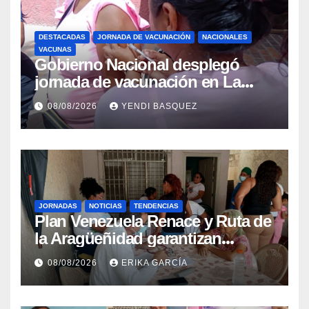
DESTACADAS
JORNADA DE VACUNACIÓN
NACIONALES
VACUNAS
Gobierno Nacional desplegó
jornada de vacunación en La
Guaira para garantizar protección
08/08/2026
YENDI BASQUEZ
epidemiológica
JORNADAS
NOTICIAS
TENDENCIAS
Plan Venezuela Renace y Ruta de
la Aragüeñidad garantizan
atención médica integral en
08/08/2026
ERIKA GARCÍA
Aragua