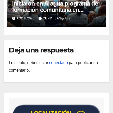
Iniciaron en Aragua programa de
formación comunitaria en
atención a personas con
AGO 8, 2026
YENDI BASQUEZ
discapacidad
Deja una respuesta
Lo siento, debes estar
conectado
para publicar un
comentario.