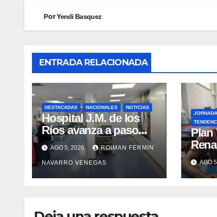
Por
Yendi Basquez
ENTRADA RELACIONADA
DESTACADAS
NACIONALES
NOTICIAS
JORNAD
Hospital J.M. de los
TENDENC
Ríos avanza a paso
​Plan
firme en su
Rena
AGO 5, 2026
ROIMAN FERMIN
recuperación tras los
atenc
AGO 5
NAVARRO VENEGAS
recientes eventos
refug
sísmicos
eval
vacu
Deja una respuesta