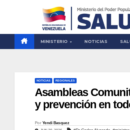
MINISTERIO
NOTICIAS
SAL
NOTICIAS
REGIONALES
Asambleas Comunitar
y prevención en todo
Por
Yendi Basquez
,
#Dr Carlos Alvarado
#ministr