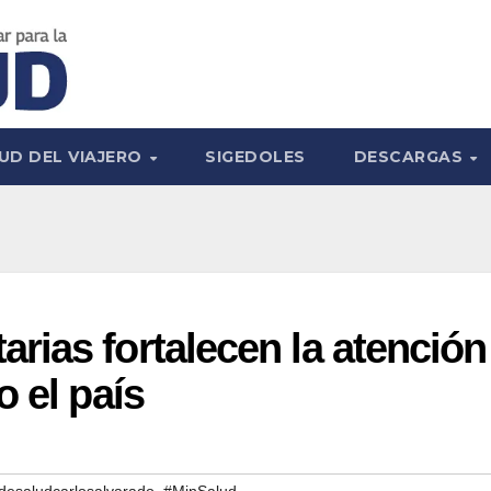
UD DEL VIAJERO
SIGEDOLES
DESCARGAS
ias fortalecen la atención
 el país
,
,
odesaludcarlosalvarado
#MinSalud