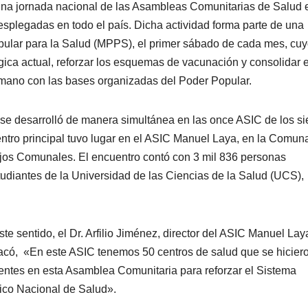
na jornada nacional de las Asambleas Comunitarias de Salud 
splegadas en todo el país. Dicha actividad forma parte de una
Popular para la Salud (MPPS), el primer sábado de cada mes, cu
ógica actual, reforzar los esquemas de vacunación y consolidar e
mano con las bases organizadas del Poder Popular.
a se desarrolló de manera simultánea en las once ASIC de los si
uentro principal tuvo lugar en el ASIC Manuel Laya, en la Comun
jos Comunales. El encuentro contó con 3 mil 836 personas
udiantes de la Universidad de las Ciencias de la Salud (UCS),
ste sentido, el Dr. Arfilio Jiménez, director del ASIC Manuel Lay
acó, «En este ASIC tenemos 50 centros de salud que se hicier
entes en esta Asamblea Comunitaria para reforzar el Sistema
ico Nacional de Salud».