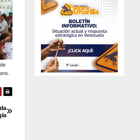
 de
ano.
ida
gía