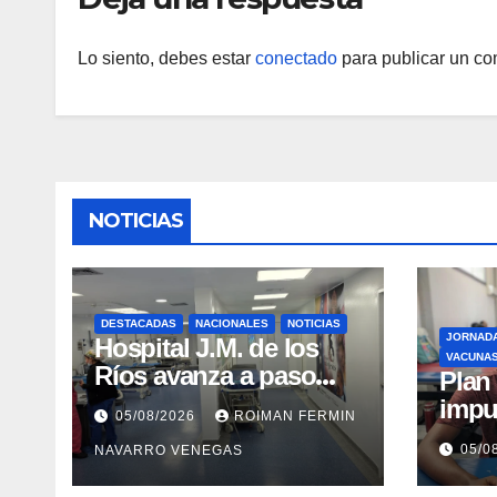
Lo siento, debes estar
conectado
para publicar un co
NOTICIAS
DESTACADAS
NACIONALES
NOTICIAS
JORNAD
Hospital J.M. de los
VACUNA
Ríos avanza a paso
​Pla
firme en su
impu
05/08/2026
ROIMAN FERMIN
recuperación tras los
integ
05/0
NAVARRO VENEGAS
recientes eventos
eval
sísmicos
vacu