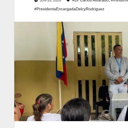
JUN 20, 2026
#PresidentaEncargadaDelcyRodriguez