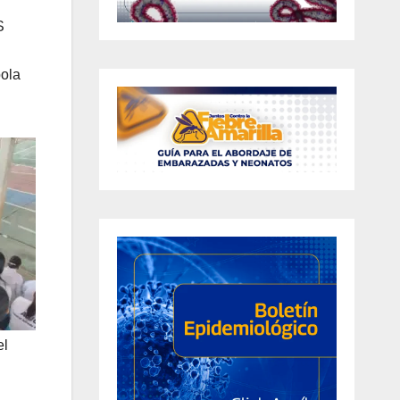
S
bola
el