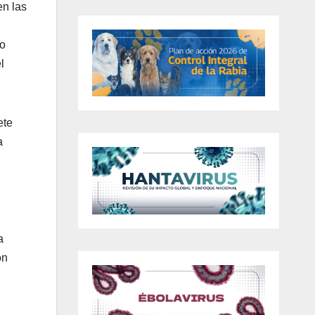
en las
yo
l
ete
a
a
on