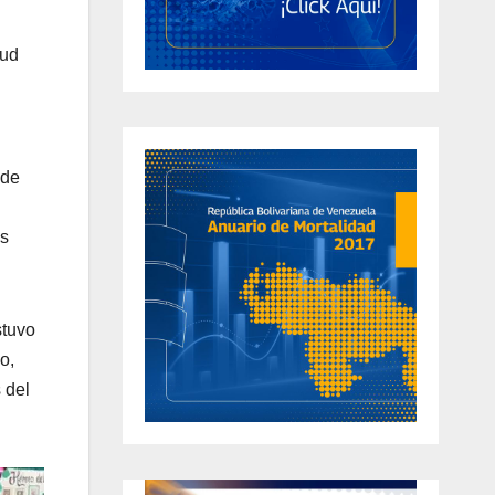
lud
 de
os
stuvo
o,
 del