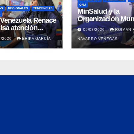
ONU
AS
REGIONALES
TENDENCIAS
MinSalud y la
S
Organización Mun
n Venezuela Renace
de la Salud evalu
lsa atención
05/08/2026
ROIMAN 
propuesta técnica
ral a refugiados y
8/2026
ERIKA GARCÍA
NAVARRO VENEGAS
integral en materi
uación de
agua saneamiento
nación en Aragua
higiene ante
contingencia sísm