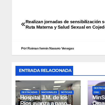
Realizan jornadas de sensibilización 
Ruta Materna y Salud Sexual en Coje
Por
Roiman fermin Navarro Venegas
ENTRADA RELACIONADA
DESTACA
DESTACADAS
NACIONALES
NOTICIAS
ONU
Hospital J.M. de los
MinSa
Ríos avanza a paso
Orga