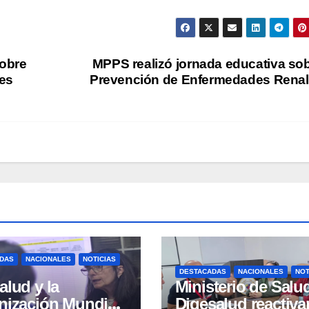
sobre
MPPS realizó jornada educativa so
des
Prevención de Enfermedades Rena
DAS
NACIONALES
NOTICIAS
DESTACADAS
NACIONALES
NOT
lud y la
Ministerio de Salu
nización Mundial
Digesalud reactiva