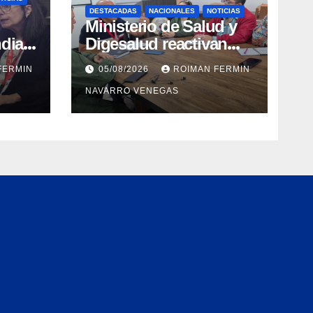
DESTACADAS
NACIONALES
NOTICIAS
Ministerio de Salud y
dial
Digesalud reactivan
aron
lazos para la vigilancia
FERMIN
05/08/2026
ROIMAN FERMIN
epidemiológica y el
NAVARRO VENEGAS
a de
control de
 e
enfermedades
ica