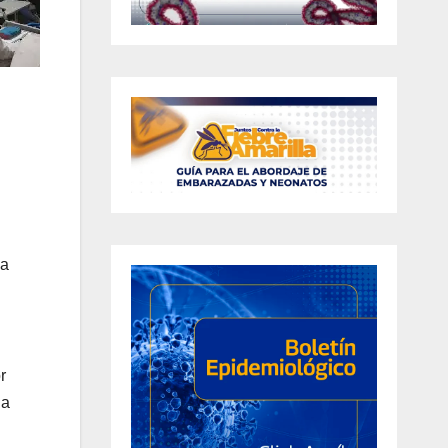
la
r
la