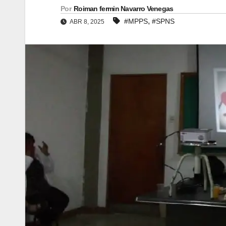
Por
Roiman fermin Navarro Venegas
,
#MPPS
#SPNS
ABR 8, 2025