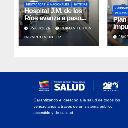
DESTACADAS
NACIONALES
NOTICIAS
JORNAD
Hospital J.M. de los
VACUNA
Ríos avanza a paso
​Pla
firme en su
impu
05/08/2026
ROIMAN FERMIN
recuperación tras los
integ
05/0
NAVARRO VENEGAS
recientes eventos
eval
sísmicos
vacu
Garantizando el derecho a la salud de todos los
venezolanos a través de un sistema público
accesible y de calidad.