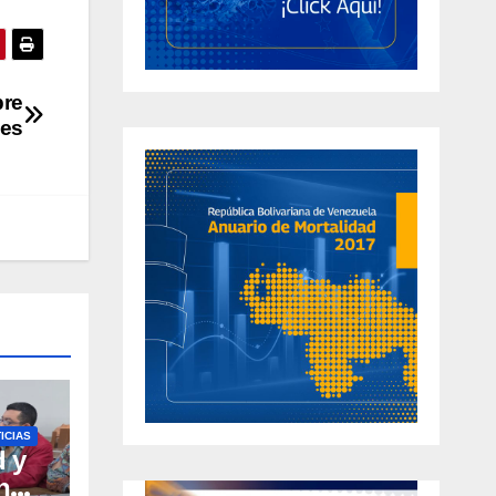
bre
les
ICIAS
d y
n