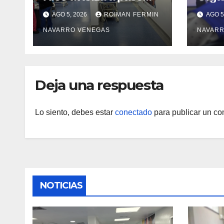
firme en su
de la
AGO 5, 2026
ROIMAN FERMIN
AGO 5
recuperación tras los
prop
NAVARRO VENEGAS
NAVARR
recientes eventos
integ
sísmicos
agua
higie
cont
Deja una respuesta
Lo siento, debes estar
conectado
para publicar un co
NOTICIAS