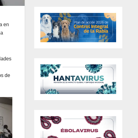
ca en
Da
edades
os de