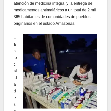
atención de medicina integral y la entrega de
medicamentos antimaláricos a un total de 2 mil
365 habitantes de comunidades de pueblos
originarios en el estado Amazonas.
L
a
s
lo
c
al
id
a
d
e
s