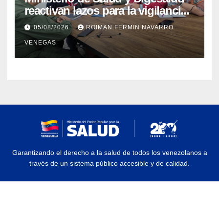
reactivan lazos para la vigilancia
epidemiológica y el control de
05/08/2026
ROIMAN FERMIN NAVARRO
enfermedades
VENEGAS
Garantizando el derecho a la salud de todos los venezolanos a
través de un sistema público accesible y de calidad.