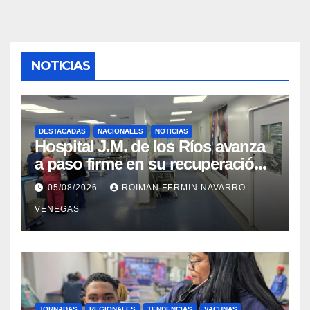
NOTICIAS
DESTACADAS
NACIONALES
NOTICIAS
Hospital J.M. de los Ríos avanza
a paso firme en su recuperación
tras los recientes eventos
05/08/2026
ROIMAN FERMIN NAVARRO
sísmicos
VENEGAS
JORNADAS
REGIONALES
TENDENCIAS
VACUNAS