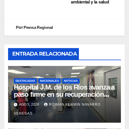
ambiental y la salud
Por
Prensa Regional
ENTRADA RELACIONADA
DESTACADAS
NACIONALES
NOTICIAS
Hospital J.M. de los Ríos avanza a
paso firme en su recuperación
tras los recientes eventos
AGO 5, 2026
ROIMAN FERMIN NAVARRO
sísmicos
VENEGAS