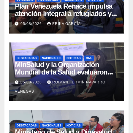
​Plan Venezuela Renace impulsa
atención integral a refugiados y
evaluación de vacunación en
05/08/2026
ERIKA GARCÍA
Aragua
DESTACADAS
NACIONALES
NOTICIAS
ONU
MinSalud y la Organización
Mundial de la Salud evaluaron
propuesta técnica integral en
05/08/2026
ROIMAN FERMIN NAVARRO
materia de agua saneamiento e
VENEGAS
higiene ante contingencia
sísmica
DESTACADAS
NACIONALES
NOTICIAS
Ministerio de Salud y Digesalud