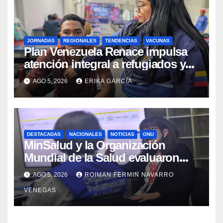
JORNADAS
REGIONALES
TENDENCIAS
VACUNAS
​Plan Venezuela Renace impulsa
atención integral a refugiados y
evaluación de vacunación en
AGO 5, 2026
ERIKA GARCÍA
Aragua
DESTACADAS
NACIONALES
NOTICIAS
ONU
MinSalud y la Organización
Mundial de la Salud evaluaron
propuesta técnica integral en
AGO 5, 2026
ROIMAN FERMIN NAVARRO
materia de agua saneamiento e
VENEGAS
higiene ante contingencia sísmica