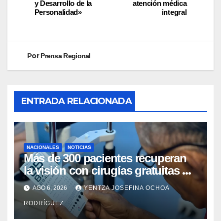
y Desarrollo de la
atención médica
Personalidad»
integral
Por
Prensa Regional
ENTRADA RELACIONADA
NACIONALES
NOTICIAS
Más de 300 pacientes recuperan
la visión con cirugías gratuitas de
cataratas en Zulia
AGO 6, 2026
YENTZA JOSEFINA OCHOA
RODRÍGUEZ