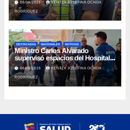
06/08/2026
YENTZA JOSEFINA OCHOA
Catia la Mar
RODRÍGUEZ
DESTACADAS
NACIONALES
NOTICIAS
Ministro Carlos Alvarado
supervisó espacios del Hospital
Dermatológico Dr. Martín Vegas
06/08/2026
YENTZA JOSEFINA OCHOA
en La Guaira
RODRÍGUEZ