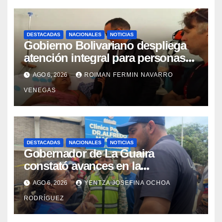
DESTACADAS
NACIONALES
NOTICIAS
Gobierno Bolivariano despliega
atención integral para personas
con discapacidad en
AGO 6, 2026
ROIMAN FERMIN NAVARRO
campamentos de La Guaira
VENEGAS
DESTACADAS
NACIONALES
NOTICIAS
Gobernador de La Guaira
constató avances en la
rehabilitación del Hospitalito de
AGO 6, 2026
YENTZA JOSEFINA OCHOA
Catia la Mar
RODRÍGUEZ