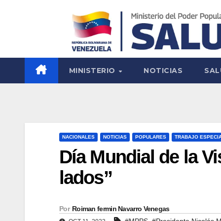
MINISTERIO
NOTICIAS
SAL
NACIONALES
NOTICIAS
POPULARES
TRABAJO ESPECI
Día Mundial de la Vi
lados”
Por
Roiman fermin Navarro Venegas
,
#MPPS
#Presidente Nicolás 