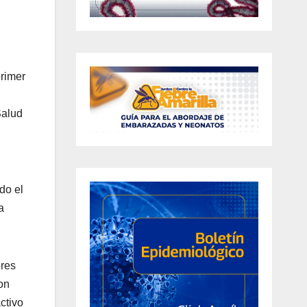
primer
Salud
do el
a
ores
on
ctivo