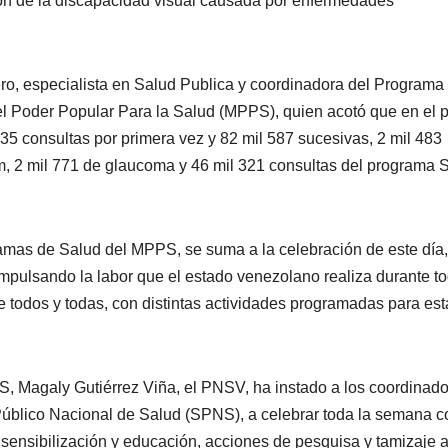
ión de la discapacidad visual causada por enfermedades
ero, especialista en Salud Publica y coordinadora del Programa
el Poder Popular Para la Salud (MPPS), quien acotó que en el 
5 consultas por primera vez y 82 mil 587 sucesivas, 2 mil 483
ium, 2 mil 771 de glaucoma y 46 mil 321 consultas del programa 
amas de Salud del MPPS, se suma a la celebración de este día,
pulsando la labor que el estado venezolano realiza durante to
de todos y todas, con distintas actividades programadas para est
S, Magaly Gutiérrez Viña, el PNSV, ha instado a los coordinad
 Público Nacional de Salud (SPNS), a celebrar toda la semana c
 sensibilización y educación, acciones de pesquisa y tamizaje a