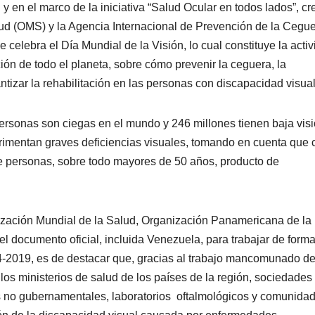
y en el marco de la iniciativa “Salud Ocular en todos lados”, c
ud (OMS) y la Agencia Internacional de Prevención de la Cegu
celebra el Día Mundial de la Visión, lo cual constituye la acti
ón de todo el planeta, sobre cómo prevenir la ceguera, la
ntizar la rehabilitación en las personas con discapacidad visual
rsonas son ciegas en el mundo y 246 millones tienen baja visi
rimentan graves deficiencias visuales, tomando en cuenta que
de personas, sobre todo mayores de 50 años, producto de
ización Mundial de la Salud, Organización Panamericana de la
l documento oficial, incluida Venezuela, para trabajar de form
14-2019, es de destacar que, gracias al trabajo mancomunado d
los ministerios de salud de los países de la región, sociedades
es no gubernamentales, laboratorios oftalmológicos y comunida