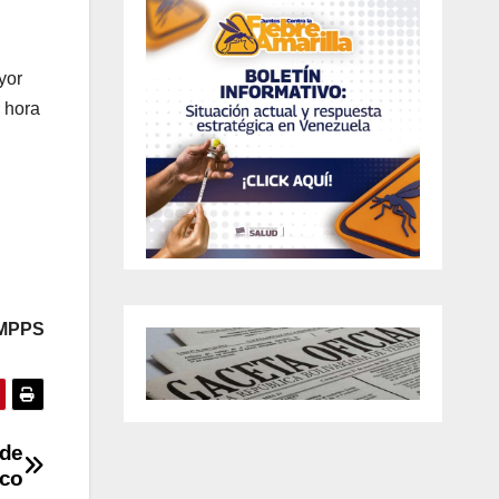
yor
a hora
/MPPS
 de
ico