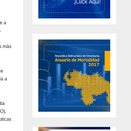
se a
s
es más
je
da a
tía
O),
pticas