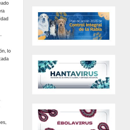
reado
era
vidad
.
ón, lo
 cada
a
e
des,