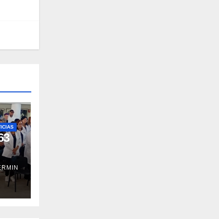
ICIAS
63
ERMIN