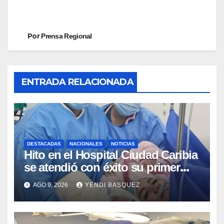
Por
Prensa Regional
ENTRADA RELACIONADA
DESTACADAS
NACIONALES
NOTICIAS
Hito en el Hospital Ciudad Caribia
se atendió con éxito su primer
parto gemelar
AGO 9, 2026
YENDI BASQUEZ