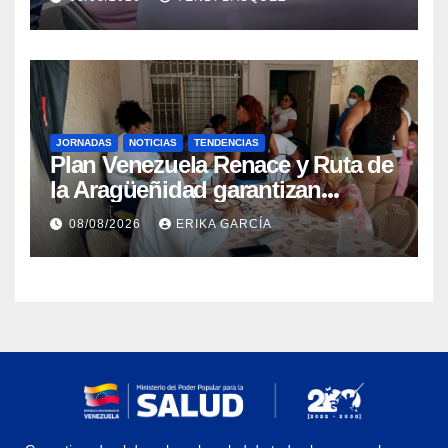
epidemiológica
JORNADAS
NOTICIAS
TENDENCIAS
Plan Venezuela Renace y Ruta de
la Aragüeñidad garantizan
atención médica integral en
08/08/2026
ERIKA GARCÍA
Aragua