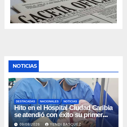
NOTICIAS
DESTACADAS
NACIONALES
NOTICIAS
Hito en el Hospital Ciudad Caribia
se atendió con éxito su primer
parto gemelar
09/08/2026
YENDI BASQUEZ