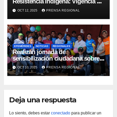
Resistencia Indígena: Vigencia de
https://www.netmender.net/
la lucha y la salud pluricultural
OCT 12, 2025
PRENSA REGIONAL
https://www.couponrani.com/
https://www.slotraffiahmad.id/
https://suleslotgacor.com/
https://www.kawasan303.com/
https://pomskyhq.com/
EFEMÉRIDES
NOTICIAS
REGIONALES
https://slot.situs-tergacor.com/
Realizan jornada de
https://pgslottop.id/
sensibilización ciudadana sobre
https://busparone.com/
Salud Mental en Amazonas
OCT 10, 2025
PRENSA REGIONAL
https://nbswebfx.com/
https://slotjituofficial.com/
https://dromardhouse.com/
https://kawasan138.com/
Deja una respuesta
https://www.mitomtvx.com/
https://slotsuleofficial.com/
https://www.godialy.com/
Lo siento, debes estar
conectado
para publicar un