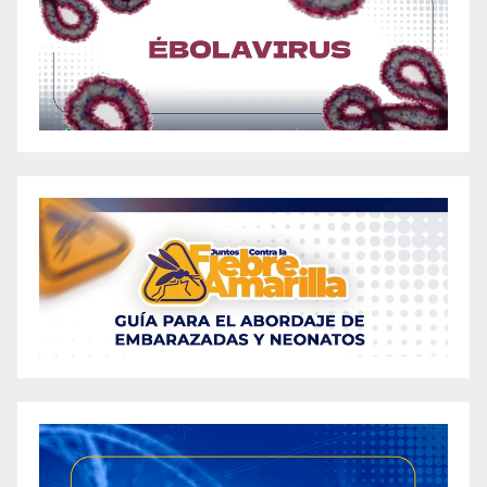
https://kembarteknika.co.id/rf88/