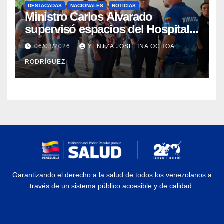
DESTACADAS
NACIONALES
NOTICIAS
Ministro Carlos Alvarado
supervisó espacios del Hospital
Dermatológico Dr. Martín Vegas
06/08/2026
YENTZA JOSEFINA OCHOA
en La Guaira
RODRÍGUEZ
Garantizando el derecho a la salud de todos los venezolanos a
través de un sistema público accesible y de calidad.