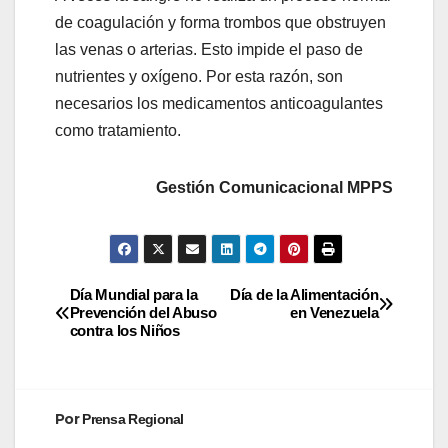
de coagulación y forma trombos que obstruyen
las venas o arterias. Esto impide el paso de
nutrientes y oxígeno. Por esta razón, son
necesarios los medicamentos anticoagulantes
como tratamiento.
Gestión Comunicacional MPPS
https://slotjitu.com/
https://jupiterasli.online/
Día Mundial para la
Día de la Alimentación
https://linkslotjitu.com/
Prevención del Abuso
en Venezuela
https://www.slotjitu.id/
contra los Niños
https://adslotgacor.com/
https://slotgacor77.id/
https://slotjitu.net/
Por
Prensa Regional
https://slotjitu.org/