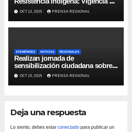
Resistencia Indígena: Vigencia de
la lucha y la salud pluricultural
OCT 12, 2025
PRENSA REGIONAL
EFEMÉRIDES
NOTICIAS
REGIONALES
Realizan jornada de
sensibilización ciudadana sobre
Salud Mental en Amazonas
OCT 10, 2025
PRENSA REGIONAL
Deja una respuesta
Lo siento, debes estar
conectado
para publicar un