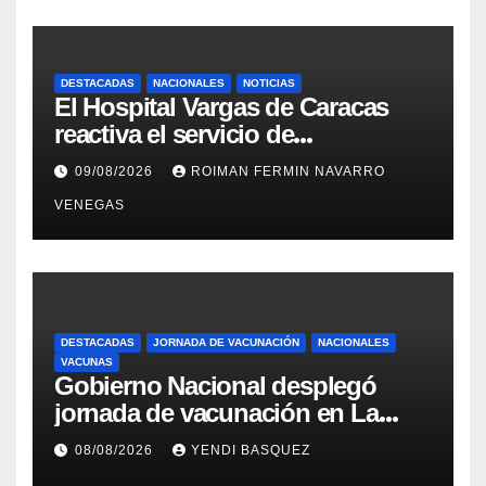
DESTACADAS
NACIONALES
NOTICIAS
El Hospital Vargas de Caracas
reactiva el servicio de
Colangiopancreatografía
09/08/2026
ROIMAN FERMIN NAVARRO
Retrógrada Endoscópica para
VENEGAS
beneficiar a cientos de pacientes
DESTACADAS
JORNADA DE VACUNACIÓN
NACIONALES
VACUNAS
Gobierno Nacional desplegó
jornada de vacunación en La
Guaira para garantizar protección
08/08/2026
YENDI BASQUEZ
epidemiológica