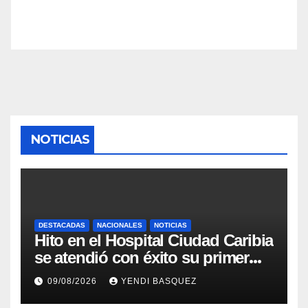
NOTICIAS
DESTACADAS
NACIONALES
NOTICIAS
Hito en el Hospital Ciudad Caribia
se atendió con éxito su primer
parto gemelar
09/08/2026
YENDI BASQUEZ