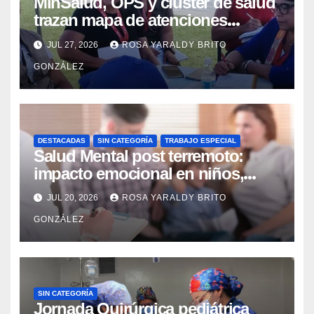
MinSalud, OPS y clúster de salud
trazan mapa de atenciones
integrales para reforzar la
JUL 27, 2026
ROSA YARALDY BRITO
contingencia
GONZÁLEZ
DESTACADAS
SIN CATEGORÍA
TRABAJO ESPECIAL
Salud Mental post terremoto:
impacto emocional en niños,
niñas, adolescentes y madres
JUL 20, 2026
ROSA YARALDY BRITO
GONZÁLEZ
SIN CATEGORÍA
Jornada Quirúrgica pediátrica