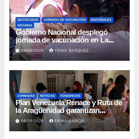
DESTACADAS
JORNADA DE VACUNACIÓN
NACIONALES
VACUNAS
Gobierno Nacional desplegó
jornada de vacunación en La
Guaira para garantizar protección
08/08/2026
YENDI BASQUEZ
epidemiológica
JORNADAS
NOTICIAS
TENDENCIAS
Plan Venezuela Renace y Ruta de
la Aragüeñidad garantizan
atención médica integral en
08/08/2026
ERIKA GARCÍA
Aragua