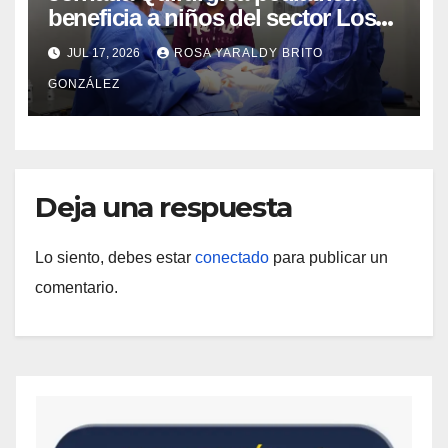
beneficia a niños del sector Los
Curos
JUL 17, 2026
ROSA YARALDY BRITO
GONZÁLEZ
Deja una respuesta
Lo siento, debes estar
conectado
para publicar un
comentario.