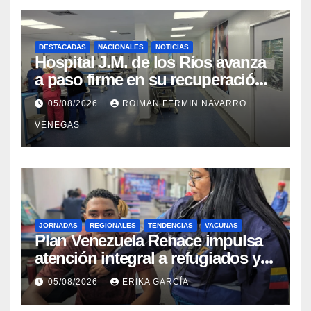
DESTACADAS
NACIONALES
NOTICIAS
Hospital J.M. de los Ríos avanza
a paso firme en su recuperación
tras los recientes eventos
05/08/2026
ROIMAN FERMIN NAVARRO
sísmicos
VENEGAS
JORNADAS
REGIONALES
TENDENCIAS
VACUNAS
​Plan Venezuela Renace impulsa
atención integral a refugiados y
evaluación de vacunación en
05/08/2026
ERIKA GARCÍA
Aragua