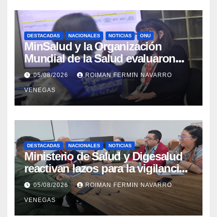
DESTACADAS
NACIONALES
NOTICIAS
ONU
MinSalud y la Organización
Mundial de la Salud evaluaron
propuesta técnica integral en
05/08/2026
ROIMAN FERMIN NAVARRO
materia de agua saneamiento e
VENEGAS
higiene ante contingencia
sísmica
DESTACADAS
NACIONALES
NOTICIAS
Ministerio de Salud y Digesalud
reactivan lazos para la vigilancia
epidemiológica y el control de
05/08/2026
ROIMAN FERMIN NAVARRO
enfermedades
VENEGAS