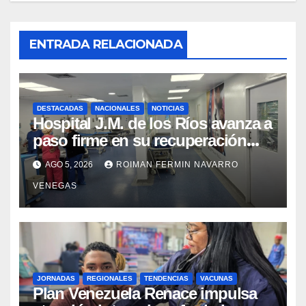
ENTRADA RELACIONADA
DESTACADAS
NACIONALES
NOTICIAS
Hospital J.M. de los Ríos avanza a
paso firme en su recuperación
tras los recientes eventos
AGO 5, 2026
ROIMAN FERMIN NAVARRO
sísmicos
VENEGAS
JORNADAS
REGIONALES
TENDENCIAS
VACUNAS
​Plan Venezuela Renace impulsa