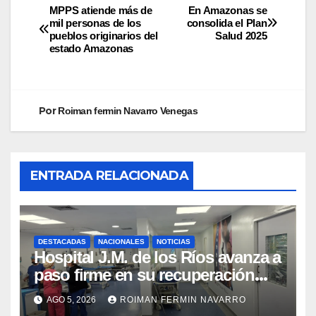
MPPS atiende más de
En Amazonas se
mil personas de los
consolida el Plan
pueblos originarios del
Salud 2025
estado Amazonas
Por
Roiman fermin Navarro Venegas
ENTRADA RELACIONADA
DESTACADAS
NACIONALES
NOTICIAS
Hospital J.M. de los Ríos avanza a
paso firme en su recuperación
tras los recientes eventos
AGO 5, 2026
ROIMAN FERMIN NAVARRO
sísmicos