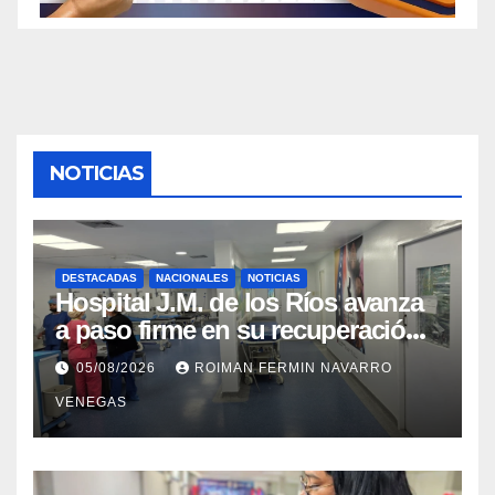
NOTICIAS
DESTACADAS
NACIONALES
NOTICIAS
Hospital J.M. de los Ríos avanza
a paso firme en su recuperación
tras los recientes eventos
05/08/2026
ROIMAN FERMIN NAVARRO
sísmicos
VENEGAS