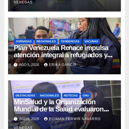
VENEGAS
JORNADAS
REGIONALES
TENDENCIAS
VACUNAS
​Plan Venezuela Renace impulsa
atención integral a refugiados y
evaluación de vacunación en
AGO 5, 2026
ERIKA GARCÍA
Aragua
DESTACADAS
NACIONALES
NOTICIAS
ONU
MinSalud y la Organización
Mundial de la Salud evaluaron
propuesta técnica integral en
AGO 5, 2026
ROIMAN FERMIN NAVARRO
materia de agua saneamiento e
VENEGAS