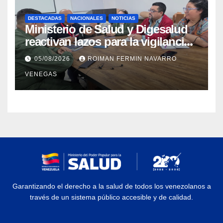
DESTACADAS
NACIONALES
NOTICIAS
Ministerio de Salud y Digesalud
reactivan lazos para la vigilancia
epidemiológica y el control de
05/08/2026
ROIMAN FERMIN NAVARRO
enfermedades
VENEGAS
Garantizando el derecho a la salud de todos los venezolanos a
través de un sistema público accesible y de calidad.