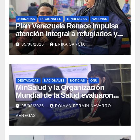
JORNADAS
REGIONALES
TENDENCIAS
VACUNAS
​Plan Venezuela Renace impulsa
atención integral a refugiados y
evaluación de vacunación en
05/08/2026
ERIKA GARCÍA
Aragua
DESTACADAS
NACIONALES
NOTICIAS
ONU
MinSalud y la Organización
Mundial de la Salud evaluaron
propuesta técnica integral en
05/08/2026
ROIMAN FERMIN NAVARRO
materia de agua saneamiento e
VENEGAS
higiene ante contingencia
sísmica