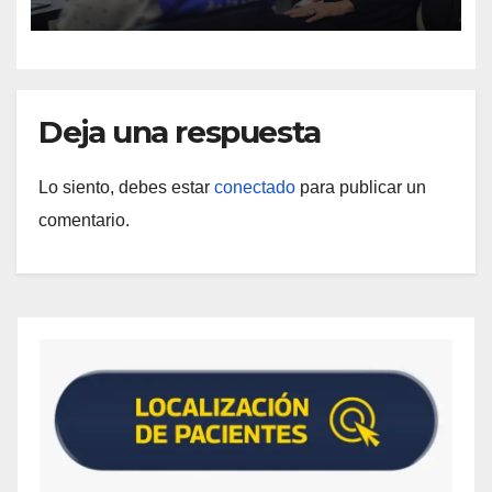
higiene ante contingencia sísmica
Deja una respuesta
Lo siento, debes estar
conectado
para publicar un
comentario.