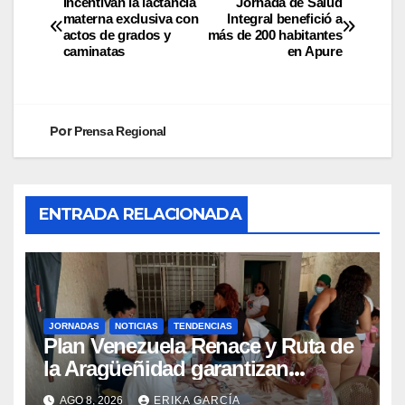
Incentivan la lactancia
Jornada de Salud
materna exclusiva con
Integral benefició a
actos de grados y
más de 200 habitantes
caminatas
en Apure
Por
Prensa Regional
ENTRADA RELACIONADA
JORNADAS
NOTICIAS
TENDENCIAS
Plan Venezuela Renace y Ruta de
la Aragüeñidad garantizan
atención médica integral en
AGO 8, 2026
ERIKA GARCÍA