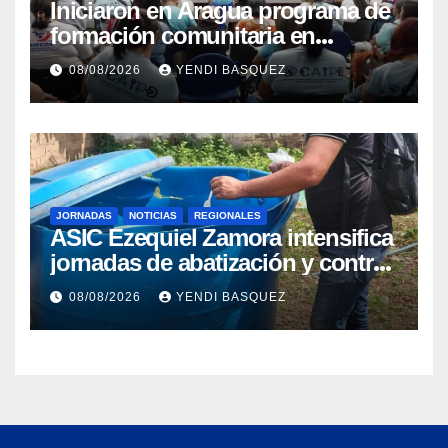
Iniciaron en Aragua programa de
formación comunitaria en
atención a personas con
08/08/2026
YENDI BASQUEZ
discapacidad
JORNADAS
NOTICIAS
REGIONALES
ASIC Ezequiel Zamora intensifica
jornadas de abatización y control
de vectores en comunidades del
08/08/2026
YENDI BASQUEZ
Guárico