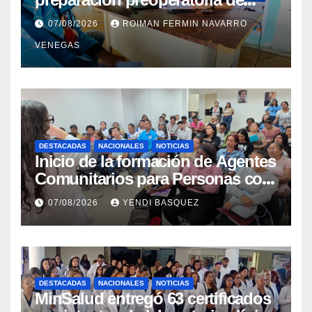
cataratas en Cojedes
07/08/2026
ROIMAN FERMIN NAVARRO
VENEGAS
DESTACADAS
NACIONALES
NOTICIAS
Inicio de la formación de Agentes
Comunitarios para Personas con
Discapacidad en el Centro de
07/08/2026
YENDI BASQUEZ
Rehabilitación J.J. Arvelo
DESTACADAS
NACIONALES
NOTICIAS
MinSalud entregó 63 certificados