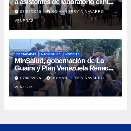
a asistentes de laboratorio clínico
para garantizar respaldo legal y
07/08/2026
ROIMAN FERMIN NAVARRO
profesional
VENEGAS
DESTACADAS
NACIONALES
NOTICIAS
MinSalud, gobernación de La
Guaira y Plan Venezuela Renace
iniciaron la rehabilitación integral
07/08/2026
ROIMAN FERMIN NAVARRO
del Centro Psicofamiliar El Niño y
VENEGAS
el Mar