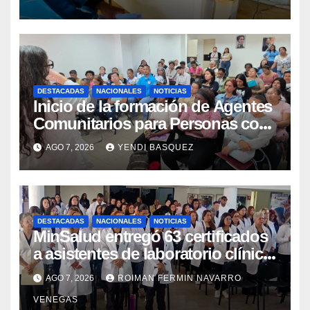
DESTACADAS
NACIONALES
NOTICIAS
Inicio de la formación de Agentes
Comunitarios para Personas con
Discapacidad en el Centro de
AGO 7, 2026
YENDI BASQUEZ
Rehabilitación J.J. Arvelo
DESTACADAS
NACIONALES
NOTICIAS
MinSalud entregó 63 certificados
a asistentes de laboratorio clínico
para garantizar respaldo legal y
AGO 7, 2026
ROIMAN FERMIN NAVARRO
profesional
VENEGAS