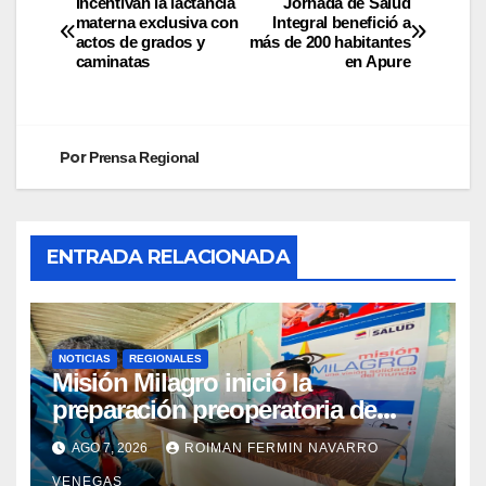
Incentivan la lactancia
Jornada de Salud
materna exclusiva con
Integral benefició a
actos de grados y
más de 200 habitantes
caminatas
en Apure
Por
Prensa Regional
ENTRADA RELACIONADA
NOTICIAS
REGIONALES
Misión Milagro inició la
preparación preoperatoria de
cataratas en Cojedes
AGO 7, 2026
ROIMAN FERMIN NAVARRO
VENEGAS