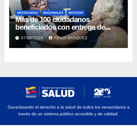
DESTACADAS
NACIONALES
NOTICIAS
Más de 100 ciudadanos
beneficiados con entrega de
prótesis auditivas en el Centro de
07/08/2026
YENDI BASQUEZ
Rehabilitación J.J. Arvelo
Garantizando el derecho a la salud de todos los venezolanos a
través de un sistema público accesible y de calidad.