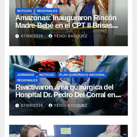
NOTICIAS
REGIONALES
​Amazonas: Inauguraron Rincón
Madre-Bebé en el CPT II Brisas
del Aeropuerto ​Inauguraron
07/08/2026
YENDI BASQUEZ
Rincón
JORNADAS
NOTICIAS
PLAN QUIRÚRGICO NACIONAL
REGIONALES
Reactivaron área quirúrgica del
Hospital Dr. Pedro Del Corral en
Guárico
07/08/2026
YENDI BASQUEZ