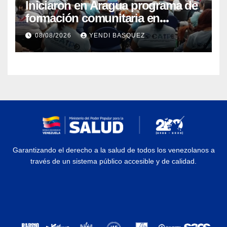
Iniciaron en Aragua programa de
formación comunitaria en
atención a personas con
08/08/2026
YENDI BASQUEZ
discapacidad
Garantizando el derecho a la salud de todos los venezolanos a
través de un sistema público accesible y de calidad.