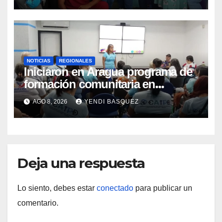
Materna
NOTICIAS
REGIONALES
Iniciaron en Aragua programa de
formación comunitaria en
atención a personas con
AGO 8, 2026
YENDI BASQUEZ
discapacidad
Deja una respuesta
Lo siento, debes estar
conectado
para publicar un
comentario.