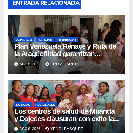
ENTRADA RELACIONADA
JORNADAS
NOTICIAS
TENDENCIAS
Plan Venezuela Renace y Ruta de
la Aragüeñidad garantizan
atención médica integral en
AGO 8, 2026
ERIKA GARCÍA
Aragua
NOTICIAS
REGIONALES
Los centros de salud de Miranda
y Cojedes clausuran con éxito la
Semana Mundial de la Lactancia
AGO 8, 2026
YENDI BASQUEZ