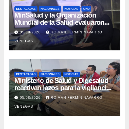
DESTACADAS
NACIONALES
NOTICIAS
ONU
MinSalud y la Organización
Mundial de la Salud evaluaron
propuesta técnica integral en
05/08/2026
ROIMAN FERMIN NAVARRO
materia de agua saneamiento e
VENEGAS
higiene ante contingencia
sísmica
DESTACADAS
NACIONALES
NOTICIAS
Ministerio de Salud y Digesalud
reactivan lazos para la vigilancia
epidemiológica y el control de
05/08/2026
ROIMAN FERMIN NAVARRO
enfermedades
VENEGAS