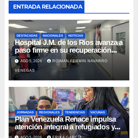
ENTRADA RELACIONADA
DESTACADAS
NACIONALES
NOTICIAS
Hospital J.M. de los Ríos avanza a
paso firme en su recuperación
tras los recientes eventos
AGO 5, 2026
ROIMAN FERMIN NAVARRO
sísmicos
VENEGAS
JORNADAS
REGIONALES
TENDENCIAS
VACUNAS
​Plan Venezuela Renace impulsa
atención integral a refugiados y
evaluación de vacunación en
AGO 5, 2026
ERIKA GARCÍA