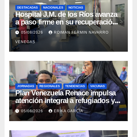
DESTACADAS
NACIONALES
NOTICIAS
Hospital J.M. de los Ríos avanza
a paso firme en su recuperación
tras los recientes eventos
05/08/2026
ROIMAN FERMIN NAVARRO
sísmicos
VENEGAS
JORNADAS
REGIONALES
TENDENCIAS
VACUNAS
​Plan Venezuela Renace impulsa
atención integral a refugiados y
evaluación de vacunación en
05/08/2026
ERIKA GARCÍA
Aragua