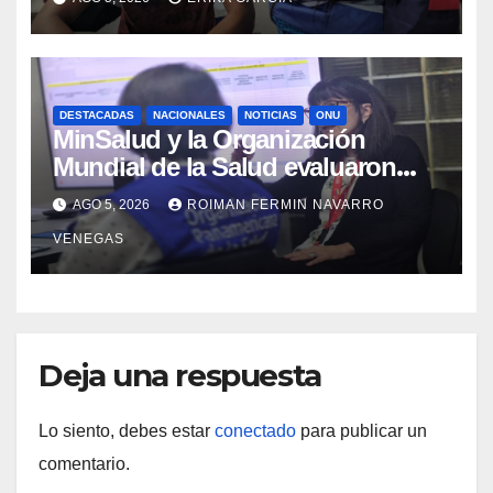
Aragua
DESTACADAS
NACIONALES
NOTICIAS
ONU
MinSalud y la Organización
Mundial de la Salud evaluaron
propuesta técnica integral en
AGO 5, 2026
ROIMAN FERMIN NAVARRO
materia de agua saneamiento e
VENEGAS
higiene ante contingencia sísmica
Deja una respuesta
Lo siento, debes estar
conectado
para publicar un
comentario.