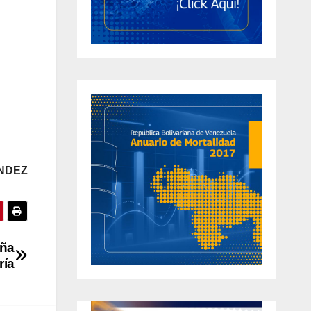
NDEZ
iña
ría