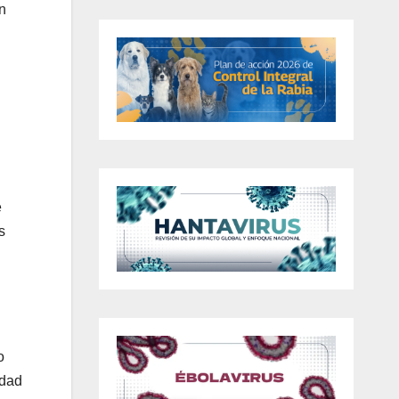
n
e
s
o
idad