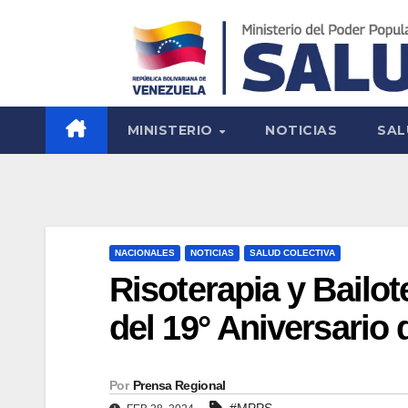
MINISTERIO
NOTICIAS
SAL
NACIONALES
NOTICIAS
SALUD COLECTIVA
Risoterapia y Bail
del 19° Aniversari
Por
Prensa Regional
#MPPS