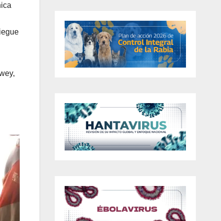
nica
liegue
wey,