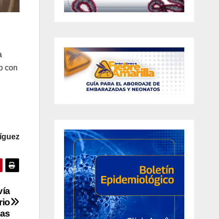
a
to con
íguez
vía
rio
as