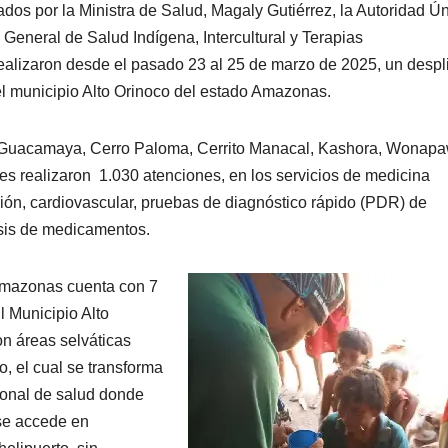
os por la Ministra de Salud, Magaly Gutiérrez, la Autoridad Ú
General de Salud Indígena, Intercultural y Terapias
ealizaron desde el pasado 23 al 25 de marzo de 2025, un desp
el municipio Alto Orinoco del estado Amazonas.
: Guacamaya, Cerro Paloma, Cerrito Manacal, Kashora, Wonapa
realizaron 1.030 atenciones, en los servicios de medicina
ción, cardiovascular, pruebas de diagnóstico rápido (PDR) de
osis de medicamentos.
Amazonas cuenta con 7
l Municipio Alto
on áreas selváticas
o, el cual se transforma
rsonal de salud donde
se accede en