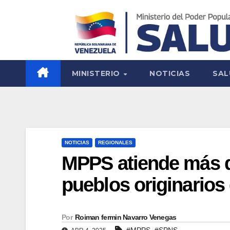
MINISTERIO
NOTICIAS
SAL
NOTICIAS
REGIONALES
MPPS atiende más d
pueblos originario
Por
Roiman fermin Navarro Venegas
,
#MPPS
#SPNS