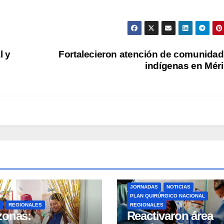
l y
Fortalecieron atención de comunida
indígenas en Mér
JORNADAS
NOTICIAS
PLAN QUIRÚRGICO NACIONAL
REGIONALES
REGIONALES
zonas:
Reactivaron área