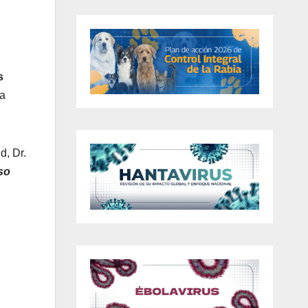
s
la
d, Dr.
so