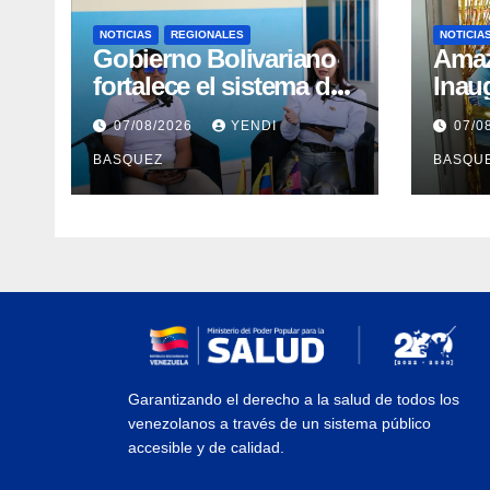
NOTICIAS
REGIONALES
NOTICIA
Gobierno Bolivariano
​Ama
fortalece el sistema de
Inau
salud en Aragua con la
Madr
07/08/2026
YENDI
07/0
reinauguración del CDI
II Br
BASQUEZ
BASQU
La Mora
Aerop
Inau
Garantizando el derecho a la salud de todos los
venezolanos a través de un sistema público
accesible y de calidad.