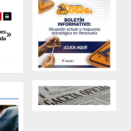
des
ida