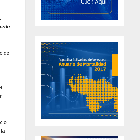
,
mente
to de
l
r
acio
 la