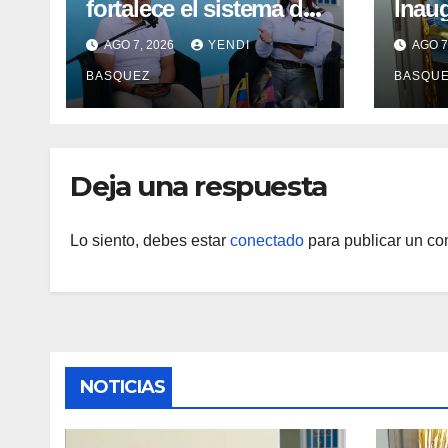
fortalece el sistema de
Inau
salud en Aragua con la
Madr
AGO 7, 2026
YENDI
AGO 7
reinauguración del CDI
II Br
BASQUEZ
BASQU
La Mora
Aerop
Inau
Deja una respuesta
Lo siento, debes estar
conectado
para publicar un co
NOTICIAS