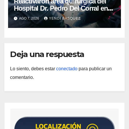
Reactivaron área quirúrgica del
Hospital Dr. Pedro Del Corral en
Guárico
AGO 7, 2026
YENDI BASQUEZ
Deja una respuesta
Lo siento, debes estar
conectado
para publicar un
comentario.