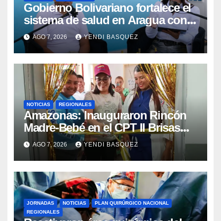
Gobierno Bolivariano fortalece el
sistema de salud en Aragua con
la reinauguración del CDI La Mora
AGO 7, 2026
YENDI BASQUEZ
NOTICIAS
REGIONALES
​Amazonas: Inauguraron Rincón
Madre-Bebé en el CPT II Brisas
del Aeropuerto ​Inauguraron
AGO 7, 2026
YENDI BASQUEZ
Rincón
JORNADAS
NOTICIAS
PLAN QUIRÚRGICO NACIONAL
REGIONALES