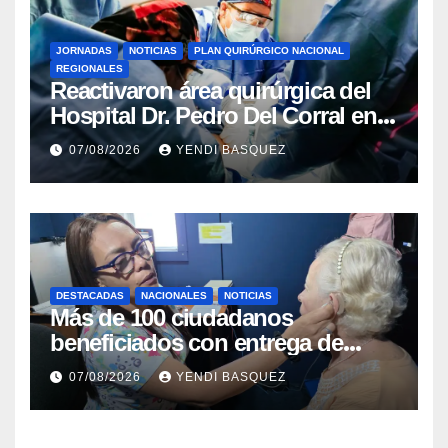
JORNADAS
NOTICIAS
PLAN QUIRÚRGICO NACIONAL
REGIONALES
Reactivaron área quirúrgica del
Hospital Dr. Pedro Del Corral en
Guárico
07/08/2026
YENDI BASQUEZ
DESTACADAS
NACIONALES
NOTICIAS
Más de 100 ciudadanos
beneficiados con entrega de
prótesis auditivas en el Centro de
07/08/2026
YENDI BASQUEZ
Rehabilitación J.J. Arvelo