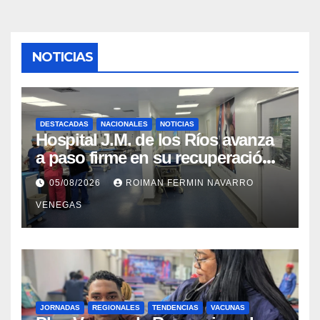
NOTICIAS
DESTACADAS
NACIONALES
NOTICIAS
Hospital J.M. de los Ríos avanza
a paso firme en su recuperación
tras los recientes eventos
05/08/2026
ROIMAN FERMIN NAVARRO
sísmicos
VENEGAS
JORNADAS
REGIONALES
TENDENCIAS
VACUNAS