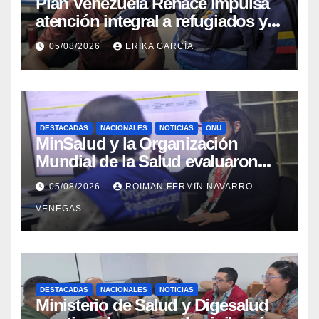
​Plan Venezuela Renace impulsa
atención integral a refugiados y
evaluación de vacunación en
05/08/2026
ERIKA GARCÍA
Aragua
DESTACADAS
NACIONALES
NOTICIAS
ONU
MinSalud y la Organización
Mundial de la Salud evaluaron
propuesta técnica integral en
05/08/2026
ROIMAN FERMIN NAVARRO
materia de agua saneamiento e
VENEGAS
higiene ante contingencia
sísmica
DESTACADAS
NACIONALES
NOTICIAS
Ministerio de Salud y Digesalud