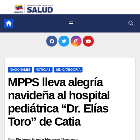
NACIONALES
NOTICIAS
SIN CATEGORÍA
MPPS lleva alegría
navideña al hospital
pediátrica “Dr. Elías
Toro” de Catia
Por
Roiman fermin Navarro Venegas