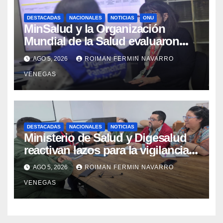
DESTACADAS
NACIONALES
NOTICIAS
ONU
MinSalud y la Organización
Mundial de la Salud evaluaron
propuesta técnica integral en
AGO 5, 2026
ROIMAN FERMIN NAVARRO
materia de agua saneamiento e
VENEGAS
higiene ante contingencia sísmica
DESTACADAS
NACIONALES
NOTICIAS
Ministerio de Salud y Digesalud
reactivan lazos para la vigilancia
epidemiológica y el control de
AGO 5, 2026
ROIMAN FERMIN NAVARRO
enfermedades
VENEGAS