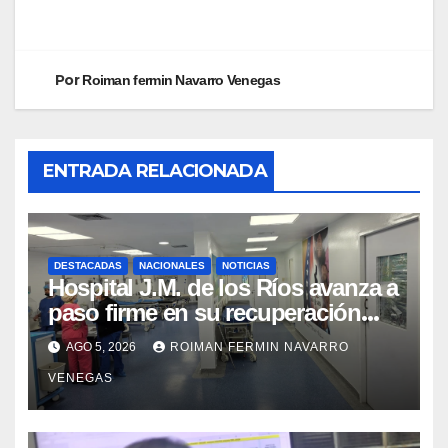
Por
Roiman fermin Navarro Venegas
ENTRADA RELACIONADA
DESTACADAS
NACIONALES
NOTICIAS
Hospital J.M. de los Ríos avanza a
paso firme en su recuperación
tras los recientes eventos
AGO 5, 2026
ROIMAN FERMIN NAVARRO
sísmicos
VENEGAS