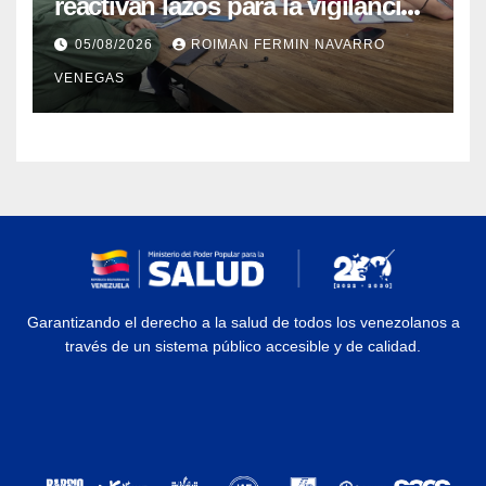
reactivan lazos para la vigilancia
epidemiológica y el control de
05/08/2026
ROIMAN FERMIN NAVARRO
enfermedades
VENEGAS
Garantizando el derecho a la salud de todos los venezolanos a
través de un sistema público accesible y de calidad.