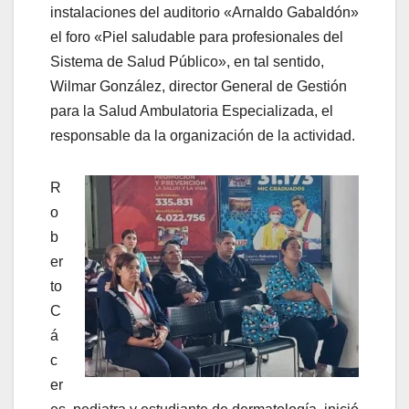
instalaciones del auditorio «Arnaldo Gabaldón»
el foro «Piel saludable para profesionales del
Sistema de Salud Público», en tal sentido,
Wilmar González, director General de Gestión
para la Salud Ambulatoria Especializada, el
responsable da la organización de la actividad.
R
o
b
er
to
C
á
c
er