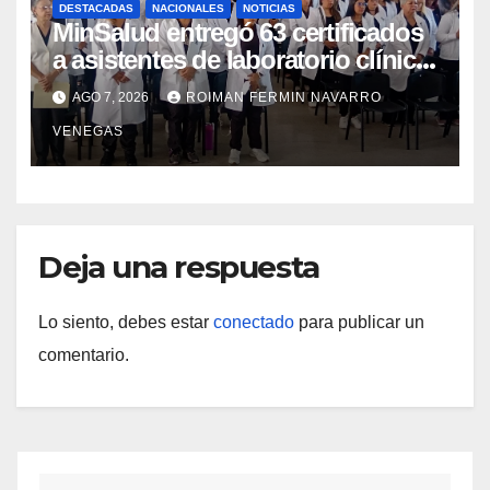
DESTACADAS
NACIONALES
NOTICIAS
MinSalud entregó 63 certificados
a asistentes de laboratorio clínico
para garantizar respaldo legal y
AGO 7, 2026
ROIMAN FERMIN NAVARRO
profesional
VENEGAS
Deja una respuesta
Lo siento, debes estar
conectado
para publicar un
comentario.