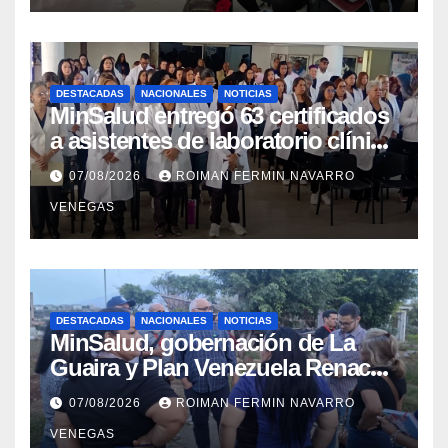
DESTACADAS
NACIONALES
NOTICIAS
MinSalud entregó 63 certificados
a asistentes de laboratorio clínico
para garantizar respaldo legal y
07/08/2026
ROIMAN FERMIN NAVARRO
profesional
VENEGAS
DESTACADAS
NACIONALES
NOTICIAS
MinSalud, gobernación de La
Guaira y Plan Venezuela Renace
iniciaron la rehabilitación integral
07/08/2026
ROIMAN FERMIN NAVARRO
del Centro Psicofamiliar El Niño y
VENEGAS
el Mar