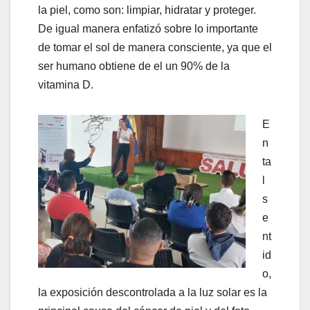
la piel, como son: limpiar, hidratar y proteger.
De igual manera enfatizó sobre lo importante
de tomar el sol de manera consciente, ya que el
ser humano obtiene de el un 90% de la
vitamina D.
E
n
ta
l
s
e
nt
id
o,
la exposición descontrolada a la luz solar es la