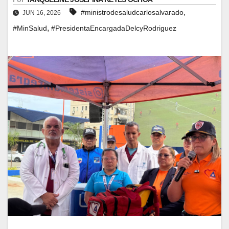
,
#ministrodesaludcarlosalvarado
JUN 16, 2026
,
#MinSalud
#PresidentaEncargadaDelcyRodriguez