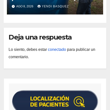
de vectores en comunidades del
AGO 8, 2026
YENDI BASQUEZ
Guárico
Deja una respuesta
Lo siento, debes estar
conectado
para publicar un
comentario.