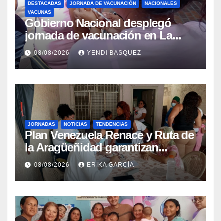
DESTACADAS
JORNADA DE VACUNACIÓN
NACIONALES
VACUNAS
Gobierno Nacional desplegó
jornada de vacunación en La
Guaira para garantizar protección
08/08/2026
YENDI BASQUEZ
epidemiológica
JORNADAS
NOTICIAS
TENDENCIAS
Plan Venezuela Renace y Ruta de
la Aragüeñidad garantizan
atención médica integral en
08/08/2026
ERIKA GARCÍA
Aragua