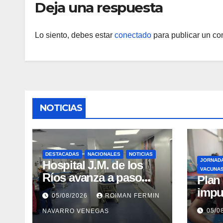
Deja una respuesta
Lo siento, debes estar
conectado
para publicar un co
NOTICIAS
DESTACADAS
NACIONALES
NOTICIAS
JORNAD
Hospital J.M. de los
VACUNA
Ríos avanza a paso
​Pla
firme en su
impu
05/08/2026
ROIMAN FERMIN
recuperación tras los
integ
05/0
NAVARRO VENEGAS
recientes eventos
eval