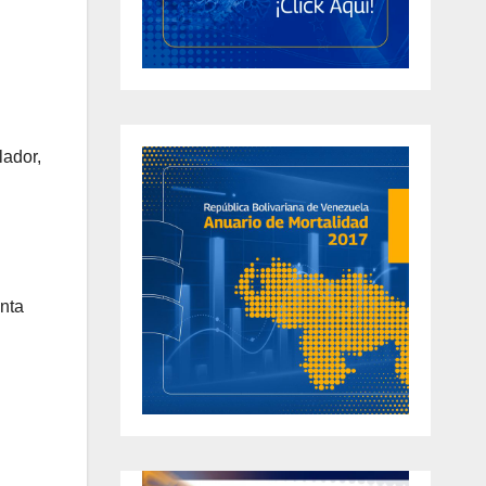
lador,
nta