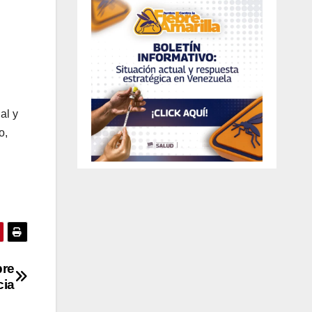
al y
o,
bre
cia