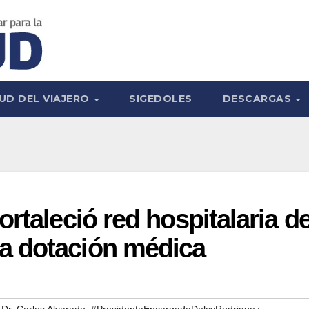
UD DEL VIAJERO
SIGEDOLES
DESCARGAS
rtaleció red hospitalaria d
a dotación médica
,
 Dr. Carlos Alvarado
#PresidentaEncargadaDelcyRodriguez