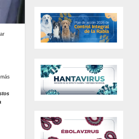
ar
n más
stos
a