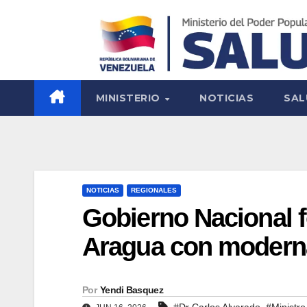
MINISTERIO
NOTICIAS
SAL
NOTICIAS
REGIONALES
Gobierno Nacional fo
Aragua con modern
Por
Yendi Basquez
,
#Dr Carlos Alvarado
#Ministro