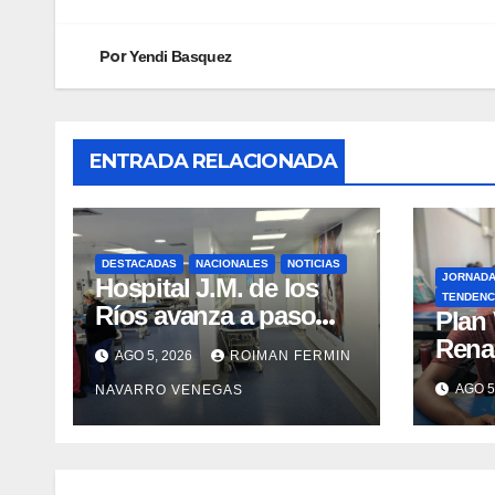
Por
Yendi Basquez
ENTRADA RELACIONADA
DESTACADAS
NACIONALES
NOTICIAS
JORNAD
Hospital J.M. de los
TENDENC
Ríos avanza a paso
​Plan
firme en su
Rena
AGO 5, 2026
ROIMAN FERMIN
recuperación tras los
atenc
AGO 5
NAVARRO VENEGAS
recientes eventos
refug
sísmicos
eval
vacu